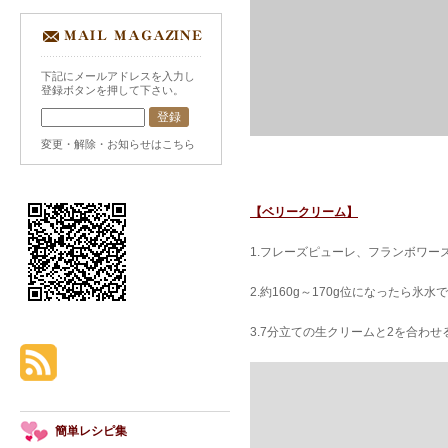
下記にメールアドレスを入力し
登録ボタンを押して下さい。
変更・解除・お知らせはこちら
【ベリークリーム】
1.フレーズピューレ、フランボワー
2.約160g～170g位になったら氷
3.7分立ての生クリームと2を合わせ
簡単レシピ集