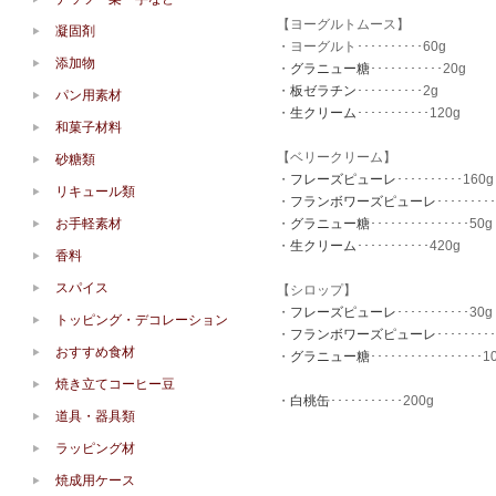
【ヨーグルトムース】
凝固剤
・ヨーグルト･･････････60g
添加物
・
グラニュー糖
･･･････････20g
・
板ゼラチン
･･････････2g
パン用素材
・
生クリーム
･･･････････120g
和菓子材料
【ベリークリーム】
砂糖類
・
フレーズピューレ
･･････････160g
リキュール類
・
フランボワーズピューレ
････････
お手軽素材
・
グラニュー糖
･･･････････････50g
・
生クリーム
･･･････････420g
香料
スパイス
【シロップ】
・
フレーズピューレ
･･･････････30g
トッピング・デコレーション
・
フランボワーズピューレ
････････
おすすめ食材
・
グラニュー糖
･････････････････1
焼き立てコーヒー豆
・
白桃缶
･･･････････200g
道具・器具類
ラッピング材
焼成用ケース