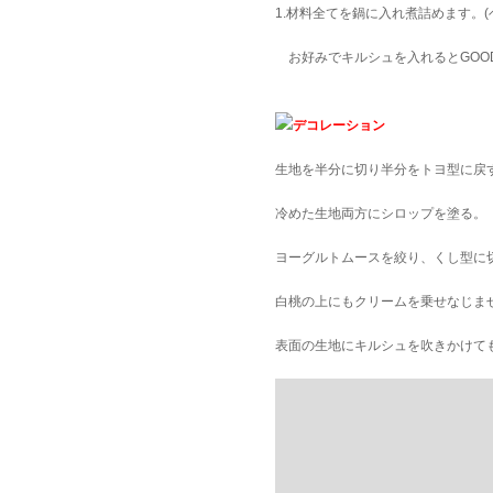
1.材料全てを鍋に入れ煮詰めます。
お好みでキルシュを入れるとGOO
デコレーション
生地を半分に切り半分をトヨ型に戻
冷めた生地両方にシロップを塗る。
ヨーグルトムースを絞り、くし型に
白桃の上にもクリームを乗せなじま
表面の生地にキルシュを吹きかけて