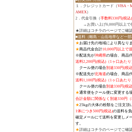
１．クレジットカード（
VISA・
AMEX
）
2．代金引換（
手数料330円(税込)
３．
→お買い上げ6,000円以上
★詳細は
コチラのページでご確
■送料（離島・山岳地帯など一部
★
お届け先の地域により異なりま
★
商品代金合計
10,000円以上
※配送先が
沖縄県
の場合、商品
送料2,200円(税込)（1ヶ口あたり
クール便の場合
別途330円(税込
※配送先が
北海道
の場合、商品
送料1,100円
(税込)
（1ヶ口あたり
クール便の場合
別途330円
(税込
★
通常便をクール便に変更する
合計金額に関係なく別途330円
★
25kgの大体の粉類をご注文頂
1体につき500円
(税込)
の送料を負
確定メールにて送料を変更しメ
す。
★
詳細は
コチラのページでご確