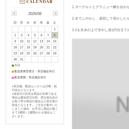
1.ヨーグルトとグラニュー糖を合わ
2026/08
2.水でふやかし、湯煎して溶かした
日
月
火
水
木
金
土
1
3.2を氷水の上で冷やし混ぜ5分立
2
3
4
5
6
7
8
9
10
11
12
13
14
15
16
17
18
19
20
21
22
23
24
25
26
27
28
29
30
31
■
今日
■
配送業務営業日・実店舗定休日
■
配送業務・実店舗定休日
★実店舗、配送センターは日曜・祝
日休みとなります。
★発送日の目安は商品が在庫である
場合は最短翌日出荷、受注発注品や
お取り寄せ商品の場合は入荷次第の
発送となります。ご注文が集中いた
しました場合、お手元に商品が届く
まで1週間～2週間かかる場合もご
ざいます。