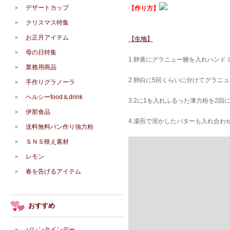
デザートカップ
【作り方】
クリスマス特集
お正月アイテム
【生地】
母の日特集
1.卵黄にグラニュー糖を入れハン
業務用商品
2.卵白に5回くらいに分けてグラニ
手作りグラノーラ
ヘルシーfood＆drink
3.2に1を入れふるった薄力粉を2
伊那食品
4.湯煎で溶かしたバターも入れ合わ
送料無料パン作り強力粉
ＳＮＳ映え素材
レモン
春を告げるアイテム
おすすめ
バレンタインデー