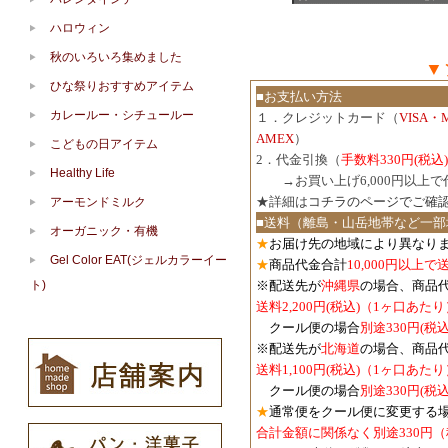
ハロウィン
秋のいろいろ集めました
▼
ひな祭りおすすめアイテム
■お支払い方法
カレールー・シチュールー
１．クレジットカード（
VISA・
AMEX
）
こどもの日アイテム
2．代金引換（
手数料330円(税込)
Healthy Life
３．
→お買い上げ6,000円以上
★詳細は
コチラのページでご確
アーモンドミルク
■送料（離島・山岳地帯など一部
オーガニック・有機
★
お届け先の地域により異なりま
Gel Color EAT(ジェルカラーイー
★
商品代金合計
10,000円以上
ト)
※配送先が
沖縄県
の場合、商品
送料2,200円(税込)（1ヶ口あたり
クール便の場合
別途330円(税込
※配送先が
北海道
の場合、商品
送料1,100円
(税込)
（1ヶ口あたり
クール便の場合
別途330円
(税込
★
通常便をクール便に変更する
合計金額に関係なく別途330円