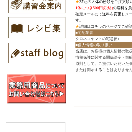
★
25kgの大体の粉類をご注文頂
1体につき500円
(税込)
の送料を負
確定メールにて送料を変更しメ
す。
★
詳細は
コチラのページでご確
■宅配業者
クロネコヤマトの宅急便♪
■個人情報の取り扱い
当店は、お客様の個人情報の取
情報保護に関する関係法令・規
原則として、ご提供いただいた
または開示することはありませ