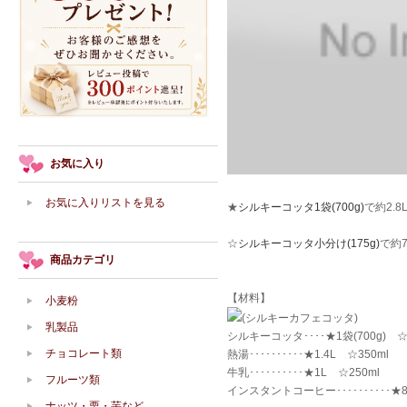
お気に入り
お気に入りリストを見る
★
シルキーコッタ1袋(700g)
で約2.
☆
シルキーコッタ小分け(175g)
で約
商品カテゴリ
【材料】
小麦粉
(シルキーカフェコッタ)
乳製品
シルキーコッタ････★1袋(700g) ☆
チョコレート類
熱湯･･････････★1.4L ☆350ml
牛乳･･････････★1L ☆250ml
フルーツ類
インスタントコーヒー･･････････★8
ナッツ・栗・芋など