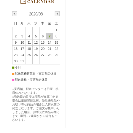
2026/08
日
月
火
水
木
金
土
1
2
3
4
5
6
7
8
9
10
11
12
13
14
15
16
17
18
19
20
21
22
23
24
25
26
27
28
29
30
31
■
今日
■
配送業務営業日・実店舗定休日
■
配送業務・実店舗定休日
★実店舗、配送センターは日曜・祝
日休みとなります。
★発送日の目安は商品が在庫である
場合は最短翌日出荷、受注発注品や
お取り寄せ商品の場合は入荷次第の
発送となります。ご注文が集中いた
しました場合、お手元に商品が届く
まで1週間～2週間かかる場合もご
ざいます。