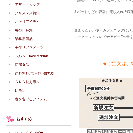
2.熱湯(95℃以上)で1を溶かしイ
デザートカップ
3.バットなどの容器に流し入れ冷
クリスマス特集
お正月アイテム
母の日特集
固まったシルキーカフェコッタにジ
コーヒージュレのイナアガーFの量
業務用商品
手作りグラノーラ
ヘルシーfood＆drink
★ご注文は、
伊那食品
送料無料パン作り強力粉
ＳＮＳ映え素材
レモン
春を告げるアイテム
おすすめ
バレンタインデー