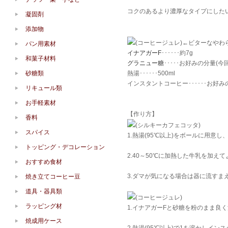
コクのあるより濃厚なタイプにした
凝固剤
添加物
(コーヒージュレ)←ビターなや
パン用素材
イナアガーF
･･････約7g
和菓子材料
グラニュー糖
･････お好みの分量(今回
砂糖類
熱湯･･････500ml
インスタントコーヒー･･････お好みの
リキュール類
お手軽素材
【作り方】
香料
(シルキーカフェコッタ)
スパイス
1.熱湯(95℃以上)をボールに用
トッピング・デコレーション
2.40～50℃に加熱した牛乳を加
おすすめ食材
3.ダマが気になる場合は器に流すま
焼き立てコーヒー豆
道具・器具類
(コーヒージュレ)
ラッピング材
1.イナアガーFと砂糖を粉のまま良
焼成用ケース