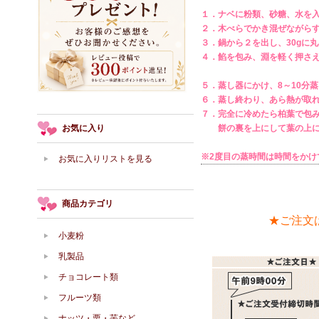
１．ナベに粉類、砂糖、水を
２．木べらでかき混ぜながら
３．鍋から２を出し、30gに
４．餡を包み、淵を軽く押さ
５．蒸し器にかけ、8～10分
６．蒸し終わり、あら熱が取
７．完全に冷めたら柏葉で包
お気に入り
餅の裏を上にして葉の上に
※2度目の蒸時間は時間をか
お気に入りリストを見る
商品カテゴリ
★ご注文
小麦粉
乳製品
チョコレート類
フルーツ類
ナッツ・栗・芋など