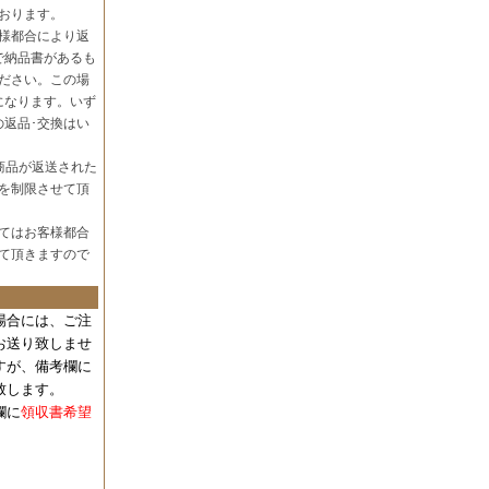
おります。
様都合により返
で納品書があるも
ださい。この場
になります。いず
の返品･交換はい
商品が返送された
を制限させて頂
てはお客様都合
て頂きますので
場合には、
ご注
お送り致しませ
すが、備考欄に
致します。
欄に
領収書希望