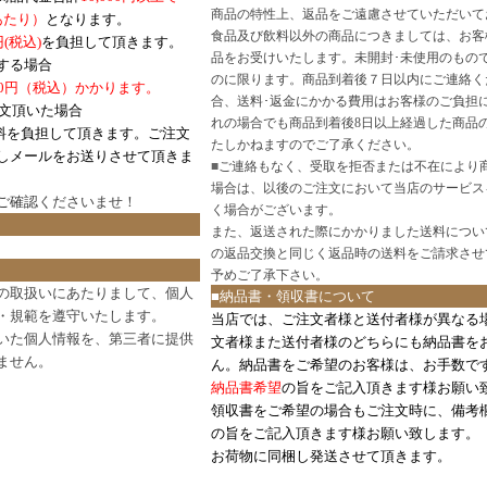
商品の特性上、返品をご遠慮させていただいて
あたり）
となります。
食品及び飲料以外の商品につきましては、お客
円
(税込)
を負担して頂きます。
品をお受けいたします。未開封･未使用のもの
する場合
のに限ります。商品到着後７日以内にご連絡く
0円（税込）かかります。
合、送料･返金にかかる費用はお客様のご負担
注文頂いた場合
れの場合でも商品到着後8日以上経過した商品
料を負担して頂きます。ご注文
たしかねますのでご了承ください。
しメールをお送りさせて頂きま
■
ご連絡もなく、受取を拒否または不在により
場合は、以後のご注文において当店のサービス
ご確認
くださいませ！
く場合がございます。
また、返送された際にかかりました送料につい
の返品交換と同じく返品時の送料をご請求させ
予めご了承下さい。
の取扱いにあたりまして、個人
■納品書・領収書について
・規範を遵守いたします。
当店では、ご注文者様と送付者様が異なる
いた個人情報を、第三者に提供
文者様また送付者様のどちらにも納品書を
ません。
ん。納品書をご希望のお客様は、お手数で
納品書希望
の旨をご記入頂きます様お願い
領収書をご希望の場合もご注文時に、備考
の旨をご記入頂きます様お願い致します。
お荷物に同梱し発送させて頂きます。