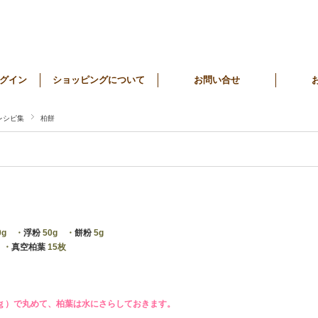
グイン
ショッピングについて
お問い合せ
レシピ集
柏餅
0g ・
浮粉
50g ・
餅粉
5g
 ・
真空柏葉
15枚
ｇ）で丸めて、柏葉は水にさらしておきます。