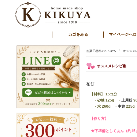
カゴをみる
マイページへロ
お菓子材料のKIKUYA
オススメ
オススメレシピ集
柏餅
【材料】 15コ分
・砂糖 125g ・
上用粉
9
・水 260g ・
中餡
225g
【作り方】
★下準備としてあん（約15