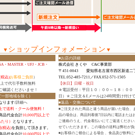
ショップインフォメーション
▼
▼
■お店の詳細
ISA・MASTER・UFJ・JCB・
株式会社 きくや C&C事業部
〒451-0043 愛知県名古屋市西区新道二丁
(税込)
お客様ご負担
）
TEL.052-485-7211／FAX.052-571-1505
円以上で代引手数料無料
【休日】日曜・祝日
ご確認
くださいませ！
★
電話受付：平日１０：００～１８：００
ど一部地域を除く）
日）
★
ご注文＆Eメールは24時間受け付け
なります/
詳細へ
■返品・交換について
円以上で送料・クール便無料！
■
ご注文された商品と違う商品が届いた場合、
商品代金合計
10,000円以上で
品の場合は、商品到着後7日以内に電話または
ご連絡のうえ、代金着払いにてご返送ください
口あたり）
となります。
せていただきます。この場合の送料は弊社が負
円(税込)
を負担して頂きます。
■
お客様のご都合による場合 、食品及び飲料に
商品代金合計
10,000円以上で