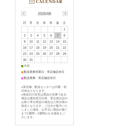
2026/08
日
月
火
水
木
金
土
1
2
3
4
5
6
7
8
9
10
11
12
13
14
15
16
17
18
19
20
21
22
23
24
25
26
27
28
29
30
31
■
今日
■
配送業務営業日・実店舗定休日
■
配送業務・実店舗定休日
★実店舗、配送センターは日曜・祝
日休みとなります。
★発送日の目安は商品が在庫である
場合は最短翌日出荷、受注発注品や
お取り寄せ商品の場合は入荷次第の
発送となります。ご注文が集中いた
しました場合、お手元に商品が届く
まで1週間～2週間かかる場合もご
ざいます。