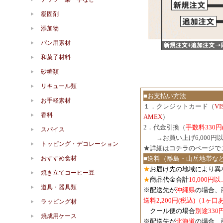
凝固剤
添加物
パン用素材
和菓子材料
砂糖類
リキュール類
■お支払い方法
お手軽素材
１．クレジットカード（
V
香料
AMEX
）
2．代金引換（
手数料330円
スパイス
３．
→お買い上げ6,000
トッピング・デコレーション
★詳細は
コチラのページで
おすすめ食材
■送料（離島・山岳地帯な
★
お届け先の地域により異
焼き立てコーヒー豆
★
商品代金合計
10,000
道具・器具類
※配送先が
沖縄県
の場合、
送料2,200円(税込)（1ヶ
ラッピング材
クール便の場合
別途330
焼成用ケース
※配送先が
北海道
の場合、