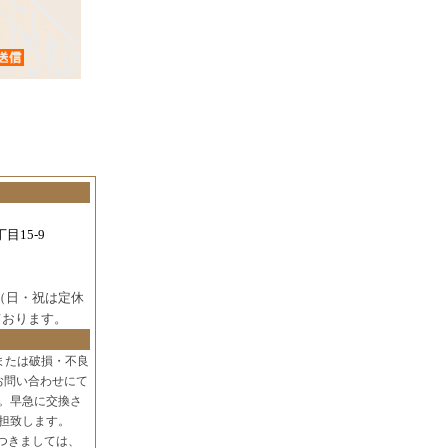
目15-9
（日・祝は定休
ております。
または破損・不良
お問い合わせにて
。早急に交換さ
担致します。
つきましては、