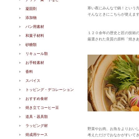
寒い夜にみんなで鍋！という
凝固剤
そんなときにこちらが使えま
添加物
パン用素材
１２０余年の歴史と匠の技術
和菓子材料
厳選された良質の原料「焼き
砂糖類
リキュール類
お手軽素材
香料
スパイス
トッピング・デコレーション
おすすめ食材
焼き立てコーヒー豆
道具・器具類
ラッピング材
野菜やお肉、お魚をよりおい
焼成用ケース
考えただけでおなかがすいて