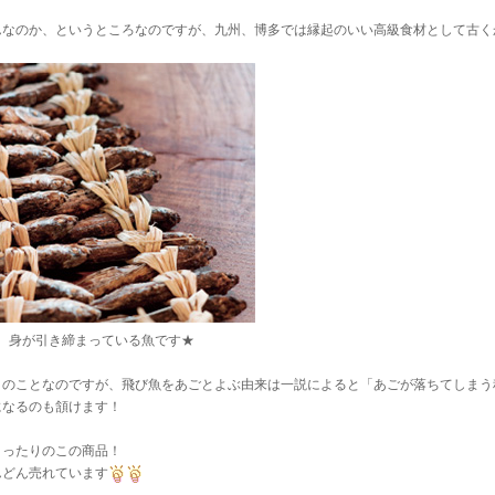
んなのか、というところなのですが、九州、博多では縁起のいい高級食材として古く
、身が引き締まっている魚です★
」のことなのですが、飛び魚をあごとよぶ由来は一説によると「あごが落ちてしまう
になるのも頷けます！
～ったりのこの商品！
んどん売れています