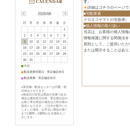
す。
★
詳細は
コチラのページで
■宅配業者
2026/08
クロネコヤマトの宅急便♪
日
月
火
水
木
金
土
■個人情報の取り扱い
1
当店は、お客様の個人情報
2
3
4
5
6
7
8
情報保護に関する関係法令
9
10
11
12
13
14
15
原則として、ご提供いただ
16
17
18
19
20
21
22
または開示することはあり
23
24
25
26
27
28
29
30
31
■
今日
■
配送業務営業日・実店舗定休日
■
配送業務・実店舗定休日
★実店舗、配送センターは日曜・祝
日休みとなります。
★発送日の目安は商品が在庫である
場合は最短翌日出荷、受注発注品や
お取り寄せ商品の場合は入荷次第の
発送となります。ご注文が集中いた
しました場合、お手元に商品が届く
まで1週間～2週間かかる場合もご
ざいます。