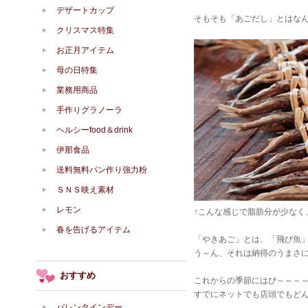
デザートカップ
そもそも「あごだし」とはな
クリスマス特集
お正月アイテム
母の日特集
業務用商品
手作りグラノーラ
ヘルシーfood＆drink
伊那食品
送料無料パン作り強力粉
ＳＮＳ映え素材
レモン
↑こんな感じで脂肪分が少なく
春を告げるアイテム
「やきあご」とは、「飛び魚
う～ん、それは納得のうまさ
おすすめ
これからの季節にはぴ～～～
すでにネットでも店頭でもど
バレンタインデー