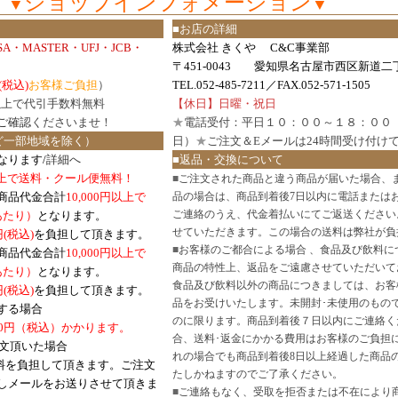
ショップインフォメーション
▼
▼
■お店の詳細
ISA・MASTER・UFJ・JCB・
株式会社 きくや C&C事業部
〒451-0043 愛知県名古屋市西区新道二丁
(税込)
お客様ご負担
）
TEL.052-485-7211／FAX.052-571-1505
円以上で代引手数料無料
【休日】日曜・祝日
ご確認
くださいませ！
★
電話受付：平日１０：００～１８：００
ど一部地域を除く）
日）
★
ご注文＆Eメールは24時間受け付け
なります/
詳細へ
■返品・交換について
円以上で送料・クール便無料！
■
ご注文された商品と違う商品が届いた場合、
商品代金合計
10,000円以上で
品の場合は、商品到着後7日以内に電話または
ご連絡のうえ、代金着払いにてご返送ください
口あたり）
となります。
せていただきます。この場合の送料は弊社が負
円(税込)
を負担して頂きます。
■
お客様のご都合による場合 、食品及び飲料に
商品代金合計
10,000円以上で
商品の特性上、返品をご遠慮させていただいて
あたり）
となります。
食品及び飲料以外の商品につきましては、お客
円
(税込)
を負担して頂きます。
品をお受けいたします。未開封･未使用のもの
する場合
のに限ります。商品到着後７日以内にご連絡く
0円（税込）かかります。
合、送料･返金にかかる費用はお客様のご負担
注文頂いた場合
れの場合でも商品到着後8日以上経過した商品
料を負担して頂きます。ご注文
たしかねますのでご了承ください。
しメールをお送りさせて頂きま
■
ご連絡もなく、受取を拒否または不在により