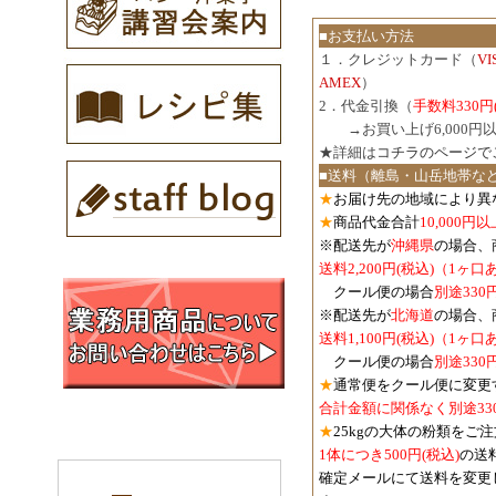
■お支払い方法
１．クレジットカード（
V
AMEX
）
2．代金引換（
手数料330円
３．
→お買い上げ6,000
★詳細は
コチラのページで
■送料（離島・山岳地帯な
★
お届け先の地域により異
★
商品代金合計
10,000
※配送先が
沖縄県
の場合、
送料2,200円(税込)（1ヶ
クール便の場合
別途330
※配送先が
北海道
の場合、
送料1,100円
(税込)
（1ヶ口
クール便の場合
別途330
★
通常便をクール便に変更
合計金額に関係なく別途33
★
25kgの大体の粉類をご
1体につき500円
(税込)
の送
確定メールにて送料を変更