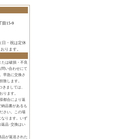
目15-9
（日・祝は定休
ております。
または破損・不良
お問い合わせにて
。早急に交換さ
担致します。
つきましては、
おります。
様都合により返
で納品書があるも
ださい。この場
になります。いず
の返品･交換はい
商品が返送された