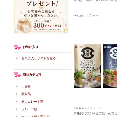
今回は、製菓、製パン以外の
それがこちらっっ、
お気に入り
お気に入りリストを見る
商品カテゴリ
小麦粉
乳製品
チョコレート類
バババババンッッ！
フルーツ類
本格的な味が家庭で楽しめて
ナッツ・栗・芋など