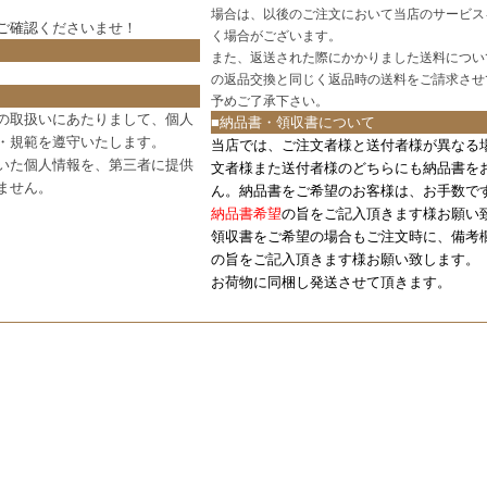
場合は、以後のご注文において当店のサービス
ご確認
くださいませ！
く場合がございます。
また、返送された際にかかりました送料につい
の返品交換と同じく返品時の送料をご請求させ
予めご了承下さい。
の取扱いにあたりまして、個人
■納品書・領収書について
・規範を遵守いたします。
当店では、ご注文者様と送付者様が異なる
いた個人情報を、第三者に提供
文者様また送付者様のどちらにも納品書を
ません。
ん。納品書をご希望のお客様は、お手数で
納品書希望
の旨をご記入頂きます様お願い
領収書をご希望の場合もご注文時に、備考
の旨をご記入頂きます様お願い致します。
お荷物に同梱し発送させて頂きます。