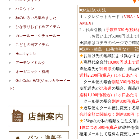
▼
ハロウィン
■お支払い方法
１．クレジットカード（
VISA・
秋のいろいろ集めました
AMEX
）
ひな祭りおすすめアイテム
2．代金引換（
手数料330円(税込)
カレールー・シチュールー
３．
→お買い上げ6,000円以上
★詳細は
コチラのページでご確
こどもの日アイテム
■送料（離島・山岳地帯など一部
Healthy Life
★
お届け先の地域により異なりま
★
商品代金合計
10,000円以上
アーモンドミルク
※配送先が
沖縄県
の場合、商品
オーガニック・有機
送料2,200円(税込)（1ヶ口あたり
Gel Color EAT(ジェルカラーイー
クール便の場合
別途330円(税込
※配送先が
北海道
の場合、商品
ト)
送料1,100円
(税込)
（1ヶ口あたり
クール便の場合
別途330円
(税込
★
通常便をクール便に変更する
合計金額に関係なく別途330円
★
25kgの大体の粉類をご注文頂
1体につき500円
(税込)
の送料を負
確定メールにて送料を変更しメ