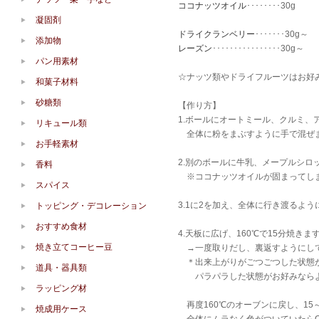
ココナッツオイル
････････30g
凝固剤
ドライクランベリー
･･･････30g～
添加物
レーズン
････････････････30g～
パン用素材
☆ナッツ類やドライフルーツはお好
和菓子材料
砂糖類
【作り方】
1.ボールにオートミール、クルミ
リキュール類
全体に粉をまぶすように手で混ぜ
お手軽素材
2.別のボールに牛乳、メープルシ
香料
※ココナッツオイルが固まってしま
スパイス
3.1に2を加え、全体に行き渡るよ
トッピング・デコレーション
おすすめ食材
4.天板に広げ、160℃で15分焼きま
焼き立てコーヒー豆
→一度取りだし、裏返すようにし
＊出来上がりがごつごつした状態
道具・器具類
パラパラした状態がお好みならよ
ラッピング材
再度160℃のオーブンに戻し、15
焼成用ケース