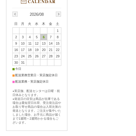
2026/08
日
月
火
水
木
金
土
1
2
3
4
5
6
7
8
9
10
11
12
13
14
15
16
17
18
19
20
21
22
23
24
25
26
27
28
29
30
31
■
今日
■
配送業務営業日・実店舗定休日
■
配送業務・実店舗定休日
★実店舗、配送センターは日曜・祝
日休みとなります。
★発送日の目安は商品が在庫である
場合は最短翌日出荷、受注発注品や
お取り寄せ商品の場合は入荷次第の
発送となります。ご注文が集中いた
しました場合、お手元に商品が届く
まで1週間～2週間かかる場合もご
ざいます。