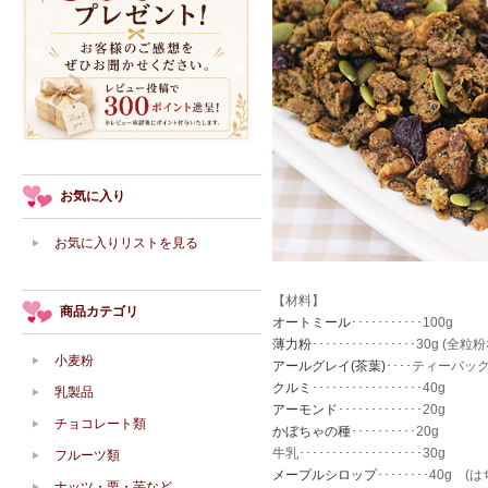
お気に入り
お気に入りリストを見る
【材料】
商品カテゴリ
オートミール
･･･････････100g
薄力粉
････････････････30g (
小麦粉
アールグレイ(茶葉)
････ティーバッ
クルミ
･････････････････40g
乳製品
アーモンド
･････････････20g
チョコレート類
かぼちゃの種
･･････････20g
牛乳･･･････････････････30g
フルーツ類
メープルシロップ
････････40
ナッツ・栗・芋など