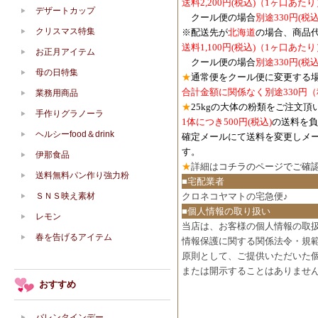
送料2,200円(税込)（1ヶ口あたり
デザートカップ
クール便の場合
別途330円(税込
クリスマス特集
※配送先が
北海道
の場合、商品
送料1,100円
(税込)
（1ヶ口あたり
お正月アイテム
クール便の場合
別途330円
(税込
母の日特集
★
通常便をクール便に変更する
合計金額に関係なく別途330円
業務用商品
★
25kgの大体の粉類をご注文頂
手作りグラノーラ
1体につき500円
(税込)
の送料を負
ヘルシーfood＆drink
確定メールにて送料を変更しメ
す。
伊那食品
★
詳細は
コチラのページでご確
送料無料パン作り強力粉
■宅配業者
ＳＮＳ映え素材
クロネコヤマトの宅急便♪
■個人情報の取り扱い
レモン
当店は、お客様の個人情報の取
春を告げるアイテム
情報保護に関する関係法令・規
原則として、ご提供いただいた
または開示することはありませ
おすすめ
バレンタインデー