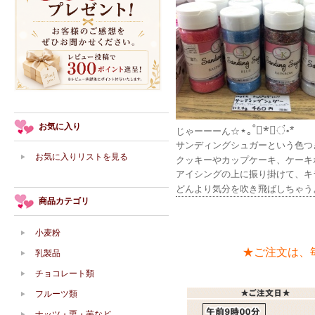
お気に入り
⋆｡˚*ْ✧ं॰*
じゃーーーん☆
サンディングシュガーという色つ
お気に入りリストを見る
クッキーやカップケーキ、ケーキ
アイシングの上に振り掛けて、キ
どんより気分を吹き飛ばしちゃう
商品カテゴリ
小麦粉
★ご注文は、
乳製品
チョコレート類
フルーツ類
ナッツ・栗・芋など