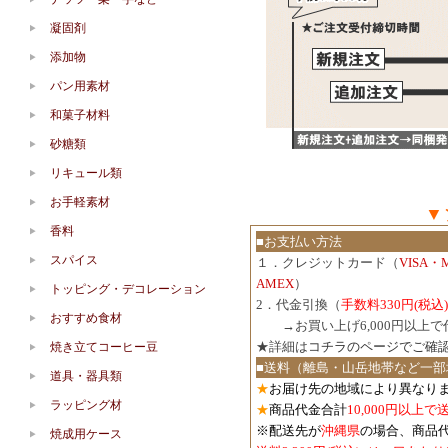
凝固剤
添加物
パン用素材
和菓子材料
砂糖類
リキュール類
お手軽素材
▼
香料
■お支払い方法
スパイス
１．クレジットカード（
VISA・
AMEX
）
トッピング・デコレーション
2．代金引換（
手数料330円(税込)
おすすめ食材
３．
→お買い上げ6,000円以上
★詳細は
コチラのページでご確
焼き立てコーヒー豆
■送料（離島・山岳地帯など一部
道具・器具類
★
お届け先の地域により異なりま
ラッピング材
★
商品代金合計
10,000円以上
※配送先が
沖縄県
の場合、商品
焼成用ケース