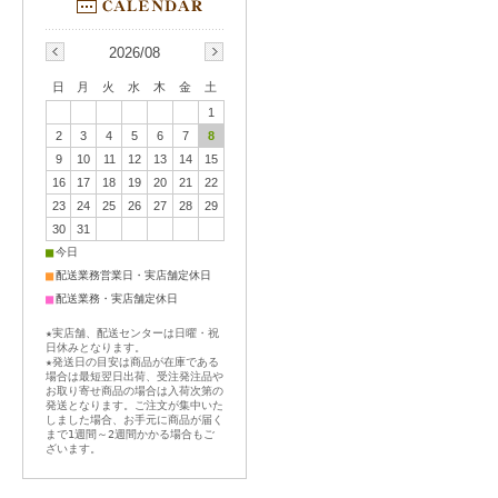
2026/08
日
月
火
水
木
金
土
1
2
3
4
5
6
7
8
9
10
11
12
13
14
15
16
17
18
19
20
21
22
23
24
25
26
27
28
29
30
31
■
今日
■
配送業務営業日・実店舗定休日
■
配送業務・実店舗定休日
★実店舗、配送センターは日曜・祝
日休みとなります。
★発送日の目安は商品が在庫である
場合は最短翌日出荷、受注発注品や
お取り寄せ商品の場合は入荷次第の
発送となります。ご注文が集中いた
しました場合、お手元に商品が届く
まで1週間～2週間かかる場合もご
ざいます。