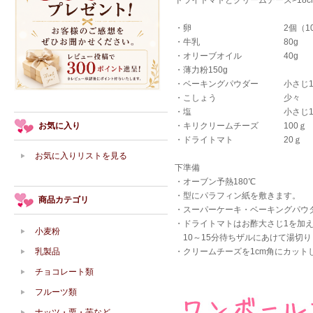
ドライトマトとクリームチーズ>18c
・卵 2個（100
・牛乳 80g
・オリーブオイル 40g
・薄力粉150g
・ベーキングパウダー 小さじ
・こしょう 少々
・塩 小さじ1/
お気に入り
・キリクリームチーズ 100ｇ
・ドライトマト 20ｇ
お気に入りリストを見る
下準備
・オーブン予熱180℃
・型にパラフィン紙を敷きます。
商品カテゴリ
・スーパーケーキ・ベーキングパウ
・ドライトマトはお酢大さじ1を加えた
小麦粉
10～15分待ちザルにあけて湯切
乳製品
・クリームチーズを1cm角にカット
チョコレート類
フルーツ類
ナッツ・栗・芋など