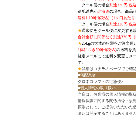
クール便の場合
別途330円(税込
※配送先が
北海道
の場合、商品
送料1,100円
(税込)
（1ヶ口あたり
クール便の場合
別途330円
(税込
★
通常便をクール便に変更する
合計金額に関係なく別途330円
★
25kgの大体の粉類をご注文頂
1体につき500円
(税込)
の送料を負
確定メールにて送料を変更しメ
す。
★
詳細は
コチラのページでご確
■宅配業者
クロネコヤマトの宅急便♪
■個人情報の取り扱い
当店は、お客様の個人情報の取
情報保護に関する関係法令・規
原則として、ご提供いただいた
または開示することはありませ