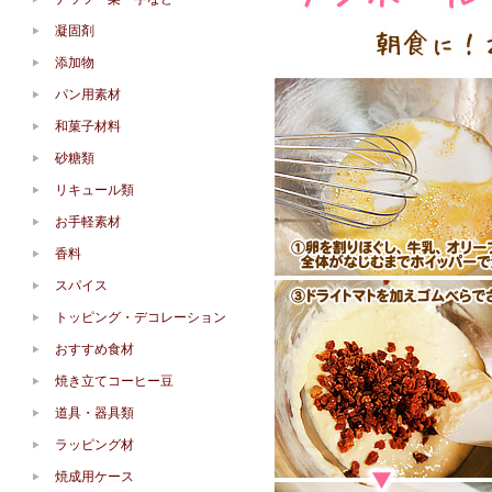
凝固剤
添加物
パン用素材
和菓子材料
砂糖類
リキュール類
お手軽素材
香料
スパイス
トッピング・デコレーション
おすすめ食材
焼き立てコーヒー豆
道具・器具類
ラッピング材
焼成用ケース