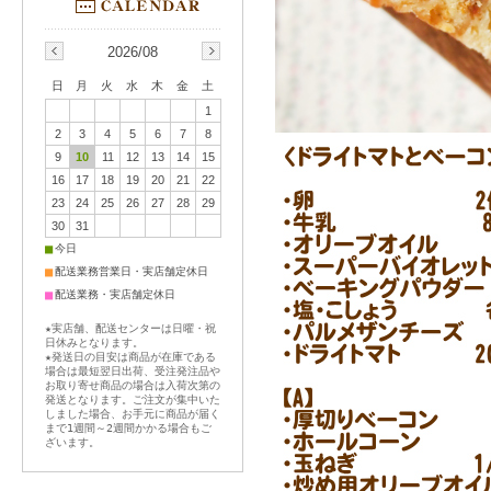
2026/08
日
月
火
水
木
金
土
1
2
3
4
5
6
7
8
9
10
11
12
13
14
15
16
17
18
19
20
21
22
23
24
25
26
27
28
29
30
31
■
今日
■
配送業務営業日・実店舗定休日
■
配送業務・実店舗定休日
★実店舗、配送センターは日曜・祝
日休みとなります。
★発送日の目安は商品が在庫である
場合は最短翌日出荷、受注発注品や
お取り寄せ商品の場合は入荷次第の
発送となります。ご注文が集中いた
しました場合、お手元に商品が届く
まで1週間～2週間かかる場合もご
ざいます。