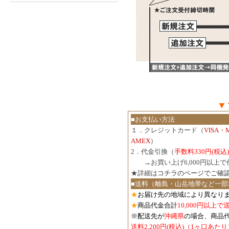
▼
■お支払い方法
１．クレジットカード（
VISA・
AMEX
）
2．代金引換（
手数料330円(税込)
３．
→お買い上げ6,000円以上
★詳細は
コチラのページでご確
■送料（離島・山岳地帯など一部
★
お届け先の地域により異なりま
★
商品代金合計
10,000円以上
※配送先が
沖縄県
の場合、商品
送料2,200円(税込)（1ヶ口あたり