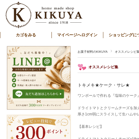
カゴをみる
マイページへログイン
ショッピングに
お菓子材料のKIKUYA
オススメレシピ
オススメレシピ集
トキメキ★ケーク・サレ★
ワンボールで作れる『塩味のケーク
ドライトマトとクリームチーズを加
厚さ1cm弱にスライスして生ハム
【基本レシピ】