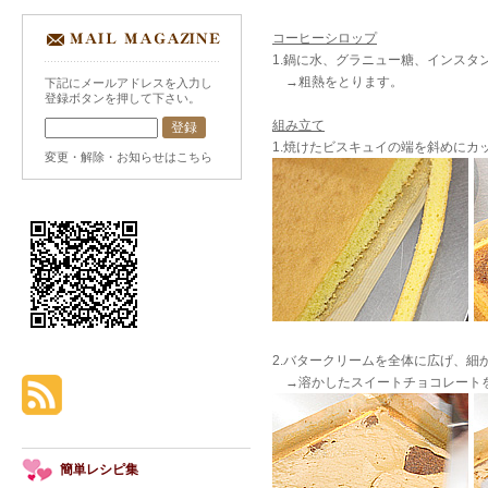
コーヒーシロップ
1.鍋に水、グラニュー糖、インス
→粗熱をとります。
下記にメールアドレスを入力し
登録ボタンを押して下さい。
組み立て
1.焼けたビスキュイの端を斜めにカ
変更・解除・お知らせはこちら
2.バタークリームを全体に広げ、
→溶かしたスイートチョコレート
簡単レシピ集