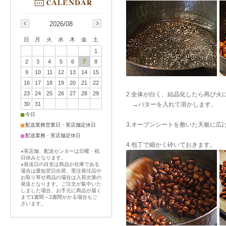
2026/08
日
月
火
水
木
金
土
1
2
3
4
5
6
7
8
9
10
11
12
13
14
15
16
17
18
19
20
21
22
23
24
25
26
27
28
29
2.全体が白く、結晶化したら再び
30
31
→バターを入れて溶かします。
■
今日
3.オーブンシートを敷いた天板に広
■
配送業務営業日・実店舗定休日
■
配送業務・実店舗定休日
4.包丁で細かく砕いておきます。
★実店舗、配送センターは日曜・祝
日休みとなります。
★発送日の目安は商品が在庫である
場合は最短翌日出荷、受注発注品や
お取り寄せ商品の場合は入荷次第の
発送となります。ご注文が集中いた
しました場合、お手元に商品が届く
まで1週間～2週間かかる場合もご
ざいます。