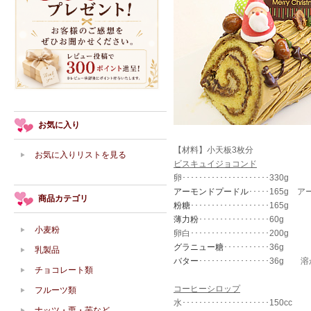
お気に入り
【材料】小天板3枚分
お気に入りリストを見る
ビスキュイジョコンド
卵･････････････････････330g
アーモンドプードル
･････165
商品カテゴリ
粉糖
･･･････････････････165g
薄力粉
･････････････････60g
小麦粉
卵白･･･････････････････200g
グラニュー糖
･･･････････36g
乳製品
バター
･････････････････36g
チョコレート類
コーヒーシロップ
フルーツ類
水･････････････････････150cc
ナッツ・栗・芋など