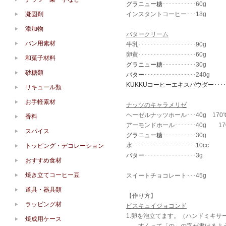
グラニュー糖
･･･････････60g
凝固剤
インスタントコーヒー･･･18g
添加物
バタークリーム
パン用素材
牛乳･･･････････････････90g
卵黄･･･････････････････60g
和菓子材料
グラニュー糖
･･･････････30g
砂糖類
バター
･････････････････240g
KUKKUコーヒーエキスパウダー
･･･
リキュール類
お手軽素材
ナッツのキャラメリゼ
ヘーゼルナッツホール･･･40g 1
香料
アーモンドホール･･･････40g 
スパイス
グラニュー糖
･･･････････30g
水･････････････････････10cc
トッピング・デコレーション
バター
･････････････････3g
おすすめ食材
焼き立てコーヒー豆
スイートチョコレート･･･45g
道具・器具類
【作り方】
ラッピング材
ビスキュイジョコンド
1.卵を泡立てます。（ハンドミキ
焼成用ケース