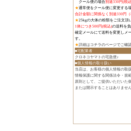
クール便の場合
別途330円
(税込
★
通常便をクール便に変更する
合計金額に関係なく別途330円
★
25kgの大体の粉類をご注文頂
1体につき500円
(税込)
の送料を負
確定メールにて送料を変更しメ
す。
★
詳細は
コチラのページでご確
■宅配業者
クロネコヤマトの宅急便♪
■個人情報の取り扱い
当店は、お客様の個人情報の取
情報保護に関する関係法令・規
原則として、ご提供いただいた
または開示することはありませ