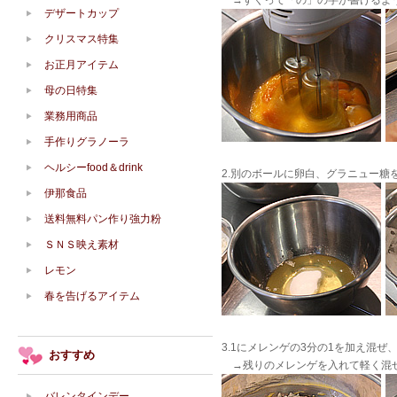
→すくって「の」の字が書けるよう
デザートカップ
クリスマス特集
お正月アイテム
母の日特集
業務用商品
手作りグラノーラ
ヘルシーfood＆drink
2.別のボールに卵白、グラニュー
伊那食品
送料無料パン作り強力粉
ＳＮＳ映え素材
レモン
春を告げるアイテム
3.1にメレンゲの3分の1を加え混
おすすめ
→残りのメレンゲを入れて軽く混
バレンタインデー