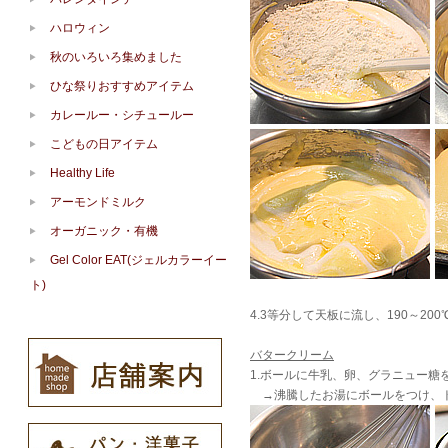
ハロウィン
秋のいろいろ集めました
ひな祭りおすすめアイテム
カレールー・シチュールー
こどもの日アイテム
Healthy Life
アーモンドミルク
オーガニック・有機
Gel Color EAT(ジェルカラーイー
ト)
4.3等分して天板に流し、190～20
バタークリーム
1.ボールに牛乳、卵、グラニュー糖
→沸騰したお湯にボールをつけ、ト