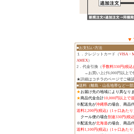
▼
■お支払い方法
１．クレジットカード（
VISA・
AMEX
）
2．代金引換（
手数料330円(税込)
３．
→お買い上げ6,000円以上
★詳細は
コチラのページでご確
■送料（離島・山岳地帯など一部
★
お届け先の地域により異なりま
★
商品代金合計
10,000円以上
※配送先が
沖縄県
の場合、商品
送料2,200円(税込)（1ヶ口あたり
クール便の場合
別途330円(税込
※配送先が
北海道
の場合、商品
送料1,100円
(税込)
（1ヶ口あたり