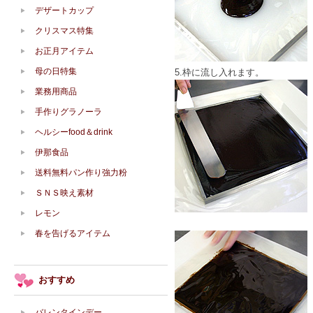
デザートカップ
クリスマス特集
お正月アイテム
母の日特集
5.枠に流し入れます。
業務用商品
手作りグラノーラ
ヘルシーfood＆drink
伊那食品
送料無料パン作り強力粉
ＳＮＳ映え素材
レモン
春を告げるアイテム
おすすめ
バレンタインデー