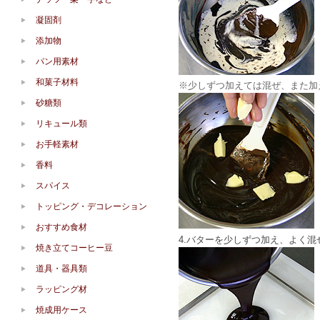
凝固剤
添加物
パン用素材
和菓子材料
※少しずつ加えては混ぜ、また加
砂糖類
リキュール類
お手軽素材
香料
スパイス
トッピング・デコレーション
おすすめ食材
4.バターを少しずつ加え、よく
焼き立てコーヒー豆
道具・器具類
ラッピング材
焼成用ケース