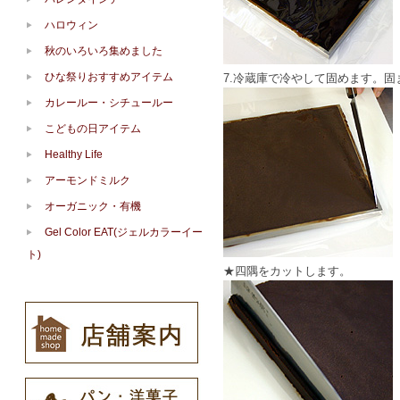
ハロウィン
秋のいろいろ集めました
ひな祭りおすすめアイテム
7.冷蔵庫で冷やして固めます。
カレールー・シチュールー
こどもの日アイテム
Healthy Life
アーモンドミルク
オーガニック・有機
Gel Color EAT(ジェルカラーイー
ト)
★四隅をカットします。