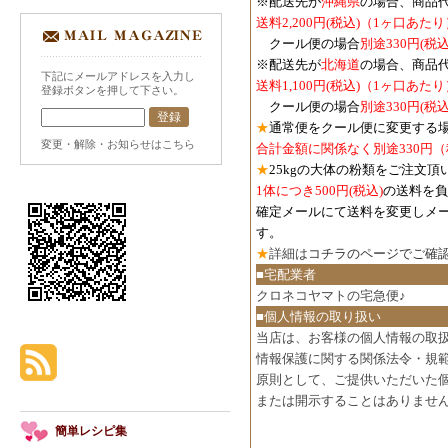
※配送先が
沖縄県
の場合、商品
送料2,200円(税込)（1ヶ口あたり
クール便の場合
別途330円(税込
※配送先が
北海道
の場合、商品
下記にメールアドレスを入力し
送料1,100円
(税込)
（1ヶ口あたり
登録ボタンを押して下さい。
クール便の場合
別途330円
(税込
★
通常便をクール便に変更する
変更・解除・お知らせはこちら
合計金額に関係なく別途330円
★
25kgの大体の粉類をご注文頂
1体につき500円
(税込)
の送料を負
確定メールにて送料を変更しメ
す。
★
詳細は
コチラのページでご確
■宅配業者
クロネコヤマトの宅急便♪
■個人情報の取り扱い
当店は、お客様の個人情報の取
情報保護に関する関係法令・規
原則として、ご提供いただいた
または開示することはありませ
簡単レシピ集