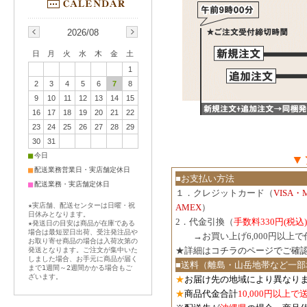
2026/08
日
月
火
水
木
金
土
1
2
3
4
5
6
7
8
9
10
11
12
13
14
15
16
17
18
19
20
21
22
23
24
25
26
27
28
29
30
31
■
今日
▼
■
配送業務営業日・実店舗定休日
■お支払い方法
■
配送業務・実店舗定休日
１．クレジットカード（
VISA・
★実店舗、配送センターは日曜・祝
AMEX
）
日休みとなります。
2．代金引換（
手数料330円(税込)
★発送日の目安は商品が在庫である
場合は最短翌日出荷、受注発注品や
３．
→お買い上げ6,000円以上
お取り寄せ商品の場合は入荷次第の
★詳細は
コチラのページでご確
発送となります。ご注文が集中いた
しました場合、お手元に商品が届く
■送料（離島・山岳地帯など一部
まで1週間～2週間かかる場合もご
ざいます。
★
お届け先の地域により異なりま
★
商品代金合計
10,000円以上