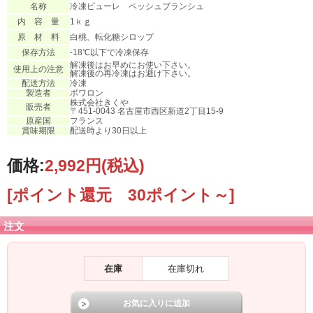
名称
冷凍ピューレ ペッシュブランシュ
内 容 量
1ｋｇ
原 材 料
白桃、転化糖シロップ
保存方法
-18℃以下で冷凍保存
解凍後はお早めにお使い下さい。
使用上の注意
解凍後の再冷凍はお避け下さい。
配送方法
冷凍
製造者
ボワロン
株式会社きくや
販売者
〒451-0043 名古屋市西区新道2丁目15-9
原産国
フランス
賞味期限
配送時より30日以上
価格:
2,992円
(税込)
[ポイント還元 30ポイント～]
注文
在庫
在庫切れ