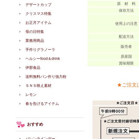
原 材 料
デザートカップ
保存方法
クリスマス特集
お正月アイテム
使用上の注意
母の日特集
配送方法
業務用商品
販売者
手作りグラノーラ
原産国
ヘルシーfood＆drink
賞味期限
伊那食品
送料無料パン作り強力粉
★ご注文
ＳＮＳ映え素材
レモン
春を告げるアイテム
おすすめ
バレンタインデー