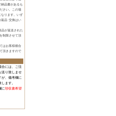
で納品書があるも
ださい。この場
になります。いず
の返品･交換はい
商品が返送された
を制限させて頂
てはお客様都合
て頂きますので
場合には、
ご注
お送り致しませ
すが、備考欄に
致します。
欄に
領収書希望