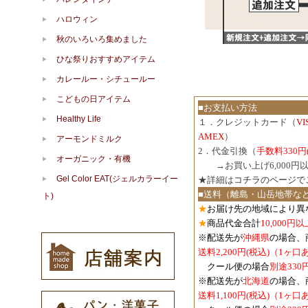
ハロウィン
秋のいろいろ集めました
ひな祭りおすすめアイテム
カレールー・シチュールー
こどもの日アイテム
■お支払い方法
Healthy Life
１．クレジットカード（
V
AMEX
）
アーモンドミルク
2．代金引換（
手数料330円
オーガニック・有機
３．
→お買い上げ6,000
Gel Color EAT(ジェルカラーイー
★詳細は
コチラのページで
■送料（離島・山岳地帯な
ト)
★
お届け先の地域により異
★
商品代金合計
10,000
※配送先が
沖縄県
の場合、
送料2,200円(税込)（1ヶ
クール便の場合
別途330
※配送先が
北海道
の場合、
送料1,100円
(税込)
（1ヶ口