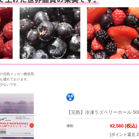
の完熟メッカ―種使用。
も優れております。
少ないです。
【完熟】冷凍ラズベリーホール 500
¥2,560
(税込)
価格:
[ポイント還元 