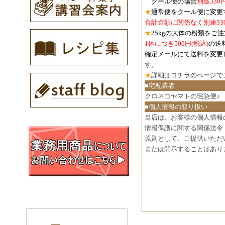
クール便の場合
別途330
★
通常便をクール便に変更
合計金額に関係なく別途33
★
25kgの大体の粉類をご
1体につき500円
(税込)
の送
確定メールにて送料を変更
す。
★
詳細は
コチラのページで
■宅配業者
クロネコヤマトの宅急便♪
■個人情報の取り扱い
当店は、お客様の個人情報
情報保護に関する関係法令
原則として、ご提供いただ
または開示することはあり