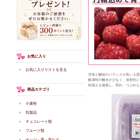
お気に入り
お気に入りリストを見る
甘味と酸味のバランスが良い上質
解凍時の離水が少なく、保形性に
粒揃えを徹底し、割れ・つぶれも
商品カテゴリ
小麦粉
乳製品
チョコレート類
フルーツ類
ナッツ・栗・芋など