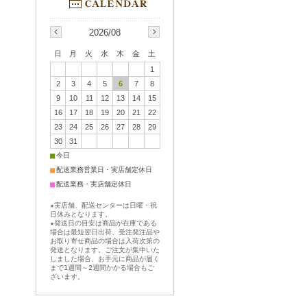
2026/08
日
月
火
水
木
金
土
1
2
3
4
5
6
7
8
9
10
11
12
13
14
15
16
17
18
19
20
21
22
23
24
25
26
27
28
29
30
31
■
今日
■
配送業務営業日・実店舗定休日
■
配送業務・実店舗定休日
★実店舗、配送センターは日曜・祝
日休みとなります。
★発送日の目安は商品が在庫である
場合は最短翌日出荷、受注発注品や
お取り寄せ商品の場合は入荷次第の
発送となります。ご注文が集中いた
しました場合、お手元に商品が届く
まで1週間～2週間かかる場合もご
ざいます。