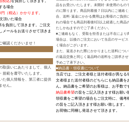
円
(税込)
を負担して頂きます。
品をお受けいたします。未開封･未使用のもの
する場合
のに限ります。商品到着後７日以内にご連絡く
0円（税込）かかります。
合、送料･返金にかかる費用はお客様のご負担
注文頂いた場合
れの場合でも商品到着後8日以上経過した商品
料を負担して頂きます。ご注文
たしかねますのでご了承ください。
しメールをお送りさせて頂きま
■
ご連絡もなく、受取を拒否または不在により
場合は、以後のご注文において当店のサービス
ご確認
くださいませ！
く場合がございます。
また、返送された際にかかりました送料につい
の返品交換と同じく返品時の送料をご請求させ
予めご了承下さい。
の取扱いにあたりまして、個人
■納品書・領収書について
・規範を遵守いたします。
当店では、ご注文者様と送付者様が異なる
いた個人情報を、第三者に提供
文者様また送付者様のどちらにも納品書を
ません。
ん。納品書をご希望のお客様は、お手数で
納品書希望
の旨をご記入頂きます様お願い
領収書をご希望の場合もご注文時に、備考
の旨をご記入頂きます様お願い致します。
お荷物に同梱し発送させて頂きます。