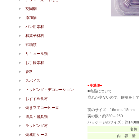
凝固剤
添加物
パン用素材
和菓子材料
砂糖類
リキュール類
お手軽素材
香料
スパイス
■冷凍便■
トッピング・デコレーション
■商品について
崩れが少ないので、解凍をし
おすすめ食材
焼き立てコーヒー豆
実のサイズ：16mm～18mm
実の数：約230～250
道具・器具類
パッケージのサイズ：約140mm×
ラッピング材
名称
焼成用ケース
内 容 量