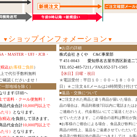
ショップインフォメーション
▼
▼
■お店の詳細
ISA・MASTER・UFJ・JCB・
株式会社 きくや C&C事業部
〒451-0043 愛知県名古屋市西区新道二丁
(税込)
お客様ご負担
）
TEL.052-485-7211／FAX.052-571-1505
円以上で代引手数料無料
【休日】日曜・祝日
ご確認
くださいませ！
★
電話受付：平日１０：００～１８：００
ど一部地域を除く）
日）
★
ご注文＆Eメールは24時間受け付け
なります/
詳細へ
■返品・交換について
円以上で送料・クール便無料！
■
ご注文された商品と違う商品が届いた場合、
商品代金合計
10,000円以上で
品の場合は、商品到着後7日以内に電話または
ご連絡のうえ、代金着払いにてご返送ください
口あたり）
となります。
せていただきます。この場合の送料は弊社が負
円(税込)
を負担して頂きます。
■
お客様のご都合による場合 、食品及び飲料に
商品代金合計
10,000円以上で
商品の特性上、返品をご遠慮させていただいて
あたり）
となります。
食品及び飲料以外の商品につきましては、お客