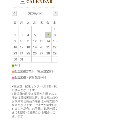
2026/08
日
月
火
水
木
金
土
1
2
3
4
5
6
7
8
9
10
11
12
13
14
15
16
17
18
19
20
21
22
23
24
25
26
27
28
29
30
31
■
今日
■
配送業務営業日・実店舗定休日
■
配送業務・実店舗定休日
★実店舗、配送センターは日曜・祝
日休みとなります。
★発送日の目安は商品が在庫である
場合は最短翌日出荷、受注発注品や
お取り寄せ商品の場合は入荷次第の
発送となります。ご注文が集中いた
しました場合、お手元に商品が届く
まで1週間～2週間かかる場合もご
ざいます。