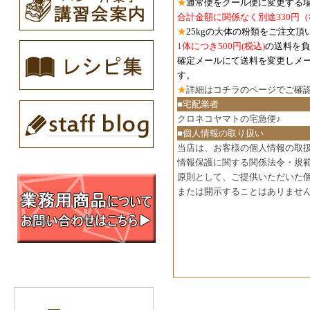
★
通常便をクール便に変更する
合計金額に関係なく別途330円
★
25kgの大体の粉類をご注文頂
1体につき500円
(税込)
の送料を負
確定メールにて送料を変更しメ
す。
★
詳細は
コチラのページでご確
■宅配業者
クロネコヤマトの宅急便♪
■個人情報の取り扱い
当店は、お客様の個人情報の取
情報保護に関する関係法令・規
原則として、ご提供いただいた
または開示することはありませ