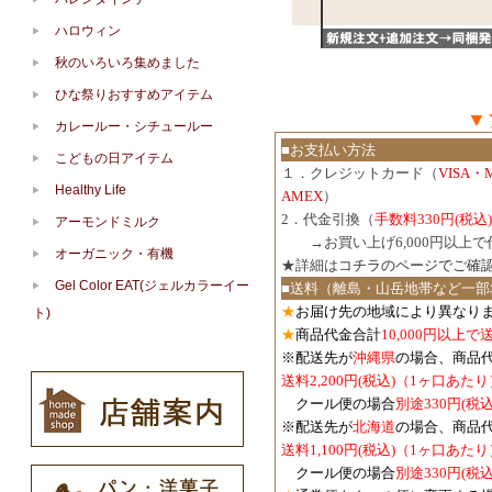
ハロウィン
秋のいろいろ集めました
ひな祭りおすすめアイテム
▼
カレールー・シチュールー
■お支払い方法
こどもの日アイテム
１．クレジットカード（
VISA・
Healthy Life
AMEX
）
2．代金引換（
手数料330円(税込)
アーモンドミルク
３．
→お買い上げ6,000円以上
オーガニック・有機
★詳細は
コチラのページでご確
Gel Color EAT(ジェルカラーイー
■送料（離島・山岳地帯など一部
★
お届け先の地域により異なりま
ト)
★
商品代金合計
10,000円以上
※配送先が
沖縄県
の場合、商品
送料2,200円(税込)（1ヶ口あたり
クール便の場合
別途330円(税込
※配送先が
北海道
の場合、商品
送料1,100円
(税込)
（1ヶ口あたり
クール便の場合
別途330円
(税込