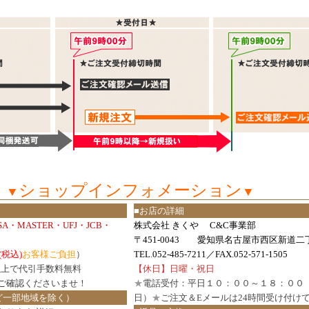
ショップインフォメーション
▼
▼
■お店の詳細
ISA・MASTER・UFJ・JCB・
株式会社 きくや C&C事業部
〒451-0043 愛知県名古屋市西区新道二丁
(税込)
お客様ご負担
）
TEL.052-485-7211／FAX.052-571-1505
円以上で代引手数料無料
【休日】日曜・祝日
ご確認
くださいませ！
★
電話受付：平日１０：００～１８：００
ど一部地域を除く）
日）
★
ご注文＆Eメールは24時間受け付け