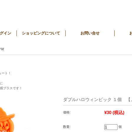
グイン
ショッピングについて
お問い合せ
グ材
ュート！
！
に
感プラスです！
ダブルハロウィンピック １個 【
¥30
(税込)
価格:
数量:
個