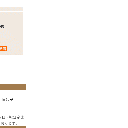
目15-9
（日・祝は定休
ております。