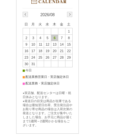
2026/08
日
月
火
水
木
金
土
1
2
3
4
5
6
7
8
9
10
11
12
13
14
15
16
17
18
19
20
21
22
23
24
25
26
27
28
29
30
31
■
今日
■
配送業務営業日・実店舗定休日
■
配送業務・実店舗定休日
★実店舗、配送センターは日曜・祝
日休みとなります。
★発送日の目安は商品が在庫である
場合は最短翌日出荷、受注発注品や
お取り寄せ商品の場合は入荷次第の
発送となります。ご注文が集中いた
しました場合、お手元に商品が届く
まで1週間～2週間かかる場合もご
ざいます。