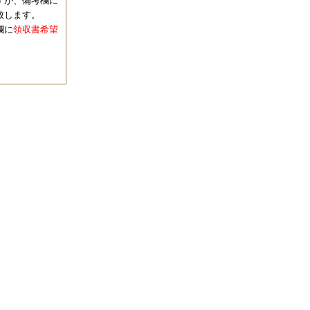
すが、備考欄に
致します。
欄に
領収書希望