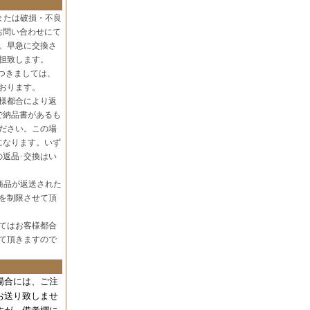
または破損・不良
お問い合わせにて
。早急に交換さ
担致します。
つきましては、
おります。
様都合により返
で納品書があるも
ださい。この場
になります。いず
の返品･交換はい
商品が返送された
を制限させて頂
てはお客様都合
て頂きますので
場合には、
ご注
お送り致しませ