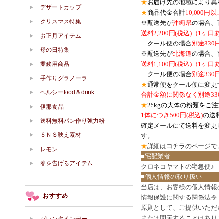
★
お届け先の地域により異
デザートカップ
★
商品代金合計
10,000
クリスマス特集
※配送先が
沖縄県
の場合、
送料2,200円(税込)（1ヶ
お正月アイテム
クール便の場合
別途330
母の日特集
※配送先が
北海道
の場合、
送料1,100円
(税込)
（1ヶ口
業務用商品
クール便の場合
別途330
手作りグラノーラ
★
通常便をクール便に変更
ヘルシーfood＆drink
合計金額に関係なく別途33
★
25kgの大体の粉類をご
伊那食品
1体につき500円
(税込)
の送
送料無料パン作り強力粉
確定メールにて送料を変更
ＳＮＳ映え素材
す。
★
詳細は
コチラのページで
レモン
■宅配業者
春を告げるアイテム
クロネコヤマトの宅急便♪
■個人情報の取り扱い
当店は、お客様の個人情報
おすすめ
情報保護に関する関係法令
原則として、ご提供いただ
または開示することはあり
バレンタインデー