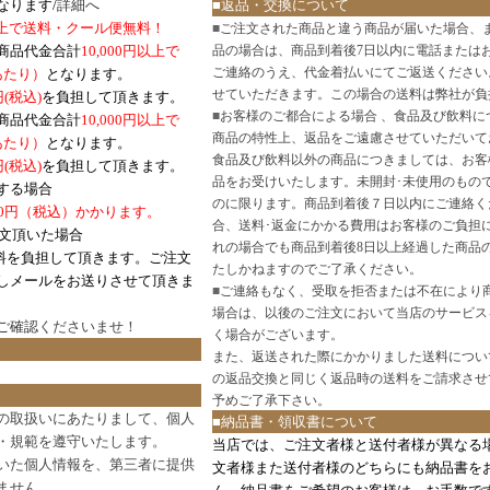
なります/
詳細へ
■返品・交換について
円以上で送料・クール便無料！
■
ご注文された商品と違う商品が届いた場合、
商品代金合計
10,000円以上で
品の場合は、商品到着後7日以内に電話または
ご連絡のうえ、代金着払いにてご返送ください
口あたり）
となります。
せていただきます。この場合の送料は弊社が負
円(税込)
を負担して頂きます。
■
お客様のご都合による場合 、食品及び飲料に
商品代金合計
10,000円以上で
商品の特性上、返品をご遠慮させていただいて
あたり）
となります。
食品及び飲料以外の商品につきましては、お客
円
(税込)
を負担して頂きます。
品をお受けいたします。未開封･未使用のもの
する場合
のに限ります。商品到着後７日以内にご連絡く
0円（税込）かかります。
合、送料･返金にかかる費用はお客様のご負担
注文頂いた場合
れの場合でも商品到着後8日以上経過した商品
料を負担して頂きます。ご注文
たしかねますのでご了承ください。
しメールをお送りさせて頂きま
■
ご連絡もなく、受取を拒否または不在により
場合は、以後のご注文において当店のサービス
ご確認
くださいませ！
く場合がございます。
また、返送された際にかかりました送料につい
の返品交換と同じく返品時の送料をご請求させ
予めご了承下さい。
の取扱いにあたりまして、個人
■納品書・領収書について
・規範を遵守いたします。
当店では、ご注文者様と送付者様が異なる
いた個人情報を、第三者に提供
文者様また送付者様のどちらにも納品書を
ません。