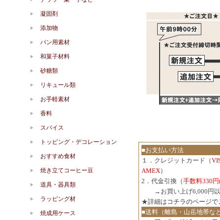
凝固剤
添加物
パン用素材
和菓子材料
砂糖類
リキュール類
お手軽素材
香料
スパイス
トッピング・デコレーション
■お支払い方法
おすすめ食材
１．クレジットカード（
V
焼き立てコーヒー豆
AMEX
）
2．代金引換（
手数料330円
道具・器具類
３．
→お買い上げ6,000
ラッピング材
★詳細は
コチラのページで
■送料（離島・山岳地帯な
焼成用ケース