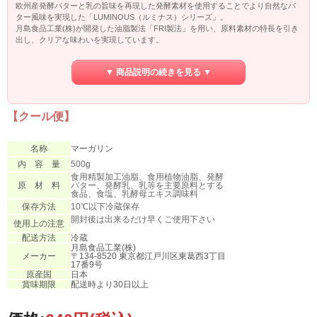
欧州産発酵バターと乳の旨味を再現した発酵素材を使用することでより自然なバ
ター風味を実現した「LUMINOUS（ルミナス）シリーズ」。
月島食品工業(株)が開発した油脂製法「FRI製法」を用い、原料素材の特長を引き
出し、クリアな味わいを実現しています。
▼ 商品説明の続きを見る ▼
【クール便】
名称
マーガリン
内 容 量
500g
食用精製加工油脂、食用植物油脂、発酵
原 材 料
バター、発酵乳、乳等を主要原料とする
食品、食塩、乳酵母エキス調味料
保存方法
10℃以下冷蔵保存
開封後は出来るだけ早くご使用下さい
使用上の注意
配送方法
冷蔵
月島食品工業(株)
メーカー
〒134-8520 東京都江戸川区東葛西3丁目
17番9号
原産国
日本
賞味期限
配送時より30日以上