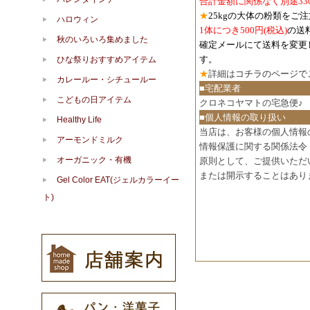
合計金額に関係なく別途33
★
25kgの大体の粉類をご
ハロウィン
1体につき500円
(税込)
の送
秋のいろいろ集めました
確定メールにて送料を変更
す。
ひな祭りおすすめアイテム
★
詳細は
コチラのページで
カレールー・シチュールー
■宅配業者
こどもの日アイテム
クロネコヤマトの宅急便♪
■個人情報の取り扱い
Healthy Life
当店は、お客様の個人情報
アーモンドミルク
情報保護に関する関係法令
オーガニック・有機
原則として、ご提供いただ
または開示することはあり
Gel Color EAT(ジェルカラーイー
ト)