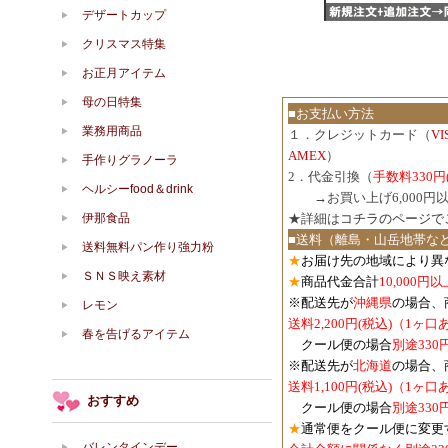
デザートカップ
クリスマス特集
お正月アイテム
母の日特集
■お支払い方法
業務用商品
１．クレジットカード（
V
AMEX
）
手作りグラノーラ
2．代金引換（
手数料330円
ヘルシーfood＆drink
３．
→お買い上げ6,000
伊那食品
★詳細は
コチラのページで
■送料（離島・山岳地帯な
送料無料パン作り強力粉
★
お届け先の地域により異
ＳＮＳ映え素材
★
商品代金合計
10,000
※配送先が
沖縄県
の場合、
レモン
送料2,200円(税込)（1ヶ
春を告げるアイテム
クール便の場合
別途330
※配送先が
北海道
の場合、
送料1,100円
(税込)
（1ヶ口
おすすめ
クール便の場合
別途330
★
通常便をクール便に変更
バレンタインデー