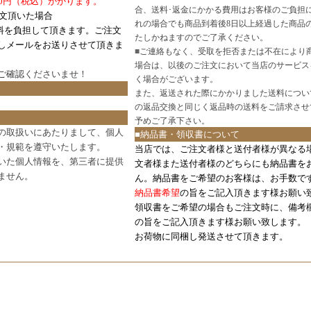
0円（税込）かかります。
合、送料･返金にかかる費用はお客様のご負担
注文頂いた場合
れの場合でも商品到着後8日以上経過した商品
料を負担して頂きます。ご注文
たしかねますのでご了承ください。
しメールをお送りさせて頂きま
■
ご連絡もなく、受取を拒否または不在により
場合は、以後のご注文において当店のサービス
ご確認
くださいませ！
く場合がございます。
また、返送された際にかかりました送料につい
の返品交換と同じく返品時の送料をご請求させ
予めご了承下さい。
の取扱いにあたりまして、個人
■納品書・領収書について
・規範を遵守いたします。
当店では、ご注文者様と送付者様が異なる
いた個人情報を、第三者に提供
文者様また送付者様のどちらにも納品書を
ません。
ん。納品書をご希望のお客様は、お手数で
納品書希望
の旨をご記入頂きます様お願い
領収書をご希望の場合もご注文時に、備考
の旨をご記入頂きます様お願い致します。
お荷物に同梱し発送させて頂きます。