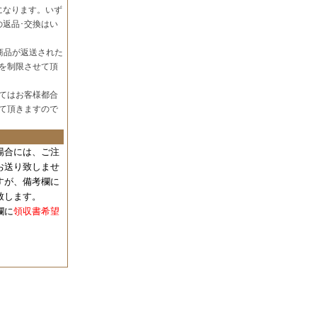
になります。いず
の返品･交換はい
商品が返送された
を制限させて頂
てはお客様都合
て頂きますので
場合には、
ご注
お送り致しませ
すが、備考欄に
致します。
欄に
領収書希望