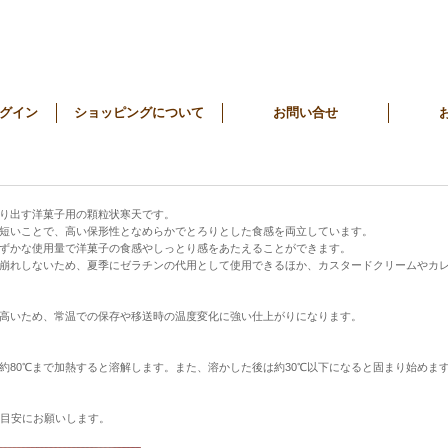
グイン
ショッピングについて
お問い合せ
り出す洋菓子用の顆粒状寒天です。
短いことで、高い保形性となめらかでとろりとした食感を両立しています。
ずかな使用量で洋菓子の食感やしっとり感をあたえることができます。
形崩れしないため、夏季にゼラチンの代用として使用できるほか、カスタードクリームやカ
高いため、常温での保存や移送時の温度変化に強い仕上がりになります。
約80℃まで加熱すると溶解します。また、溶かした後は約30℃以下になると固まり始めま
を目安にお願いします。