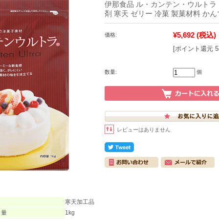
伊那食品 ル・カンテン・ウルトラ 1k
剤 寒天 ゼリー 冷菓 製菓材料 か
¥5,692
(税込)
価格:
[ポイント還元 
数量:
個
レビューはありません
寒天加工品
 量
1kg