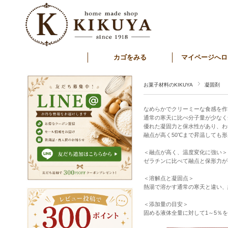
カゴをみる
マイページへロ
お菓子材料のKIKUYA
凝固剤
なめらかでクリーミーな食感を作
通常の寒天に比べ分子量が少なく
優れた凝固力と保水性があり、わ
融点が高く50℃まで昇温しても
＜融点が高く、温度変化に強い＞
ゼラチンに比べて融点と保形力が
＜溶解点と凝固点＞
熱湯で溶かす通常の寒天と違い、
＜添加量の目安＞
固める液体全量に対して1～5％