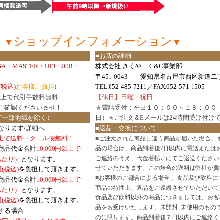
ショップインフォメーション
▼
▼
■お店の詳細
ISA・MASTER・UFJ・JCB・
株式会社 きくや C&C事業部
〒451-0043 愛知県名古屋市西区新道二丁
(税込)
お客様ご負担
）
TEL.052-485-7211／FAX.052-571-1505
円以上で代引手数料無料
【休日】日曜・祝日
ご確認
くださいませ！
★
電話受付：平日１０：００～１８：００
ど一部地域を除く）
日）
★
ご注文＆Eメールは24時間受け付け
なります/
詳細へ
■返品・交換について
円以上で送料・クール便無料！
■
ご注文された商品と違う商品が届いた場合、
商品代金合計
10,000円以上で
品の場合は、商品到着後7日以内に電話または
ご連絡のうえ、代金着払いにてご返送ください
口あたり）
となります。
せていただきます。この場合の送料は弊社が負
円(税込)
を負担して頂きます。
■
お客様のご都合による場合 、食品及び飲料に
商品代金合計
10,000円以上で
商品の特性上、返品をご遠慮させていただいて
あたり）
となります。
食品及び飲料以外の商品につきましては、お客
円
(税込)
を負担して頂きます。
品をお受けいたします。未開封･未使用のもの
する場合
のに限ります。商品到着後７日以内にご連絡く