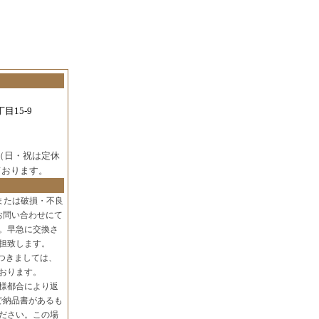
目15-9
（日・祝は定休
ております。
または破損・不良
お問い合わせにて
。早急に交換さ
担致します。
つきましては、
おります。
様都合により返
で納品書があるも
ださい。この場