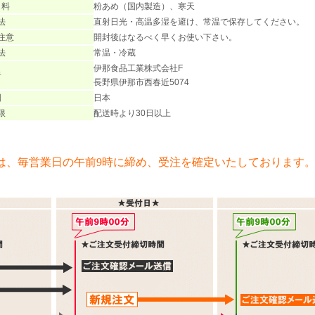
 料
粉あめ（国内製造）、寒天
法
直射日光・高温多湿を避け、常温で保存してください。
注意
開封後はなるべく早くお使い下さい。
法
常温・冷蔵
伊那食品工業株式会社F
者
長野県伊那市西春近5074
国
日本
限
配送時より30日以上
は、毎営業日の午前9時に締め、受注を確定いたしております