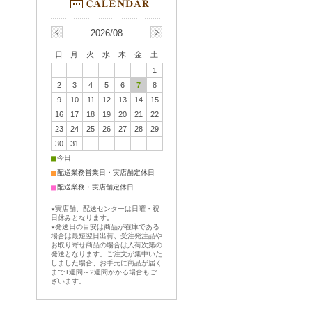
2026/08
日
月
火
水
木
金
土
1
2
3
4
5
6
7
8
9
10
11
12
13
14
15
16
17
18
19
20
21
22
23
24
25
26
27
28
29
30
31
■
今日
■
配送業務営業日・実店舗定休日
■
配送業務・実店舗定休日
★実店舗、配送センターは日曜・祝
日休みとなります。
★発送日の目安は商品が在庫である
場合は最短翌日出荷、受注発注品や
お取り寄せ商品の場合は入荷次第の
発送となります。ご注文が集中いた
しました場合、お手元に商品が届く
まで1週間～2週間かかる場合もご
ざいます。