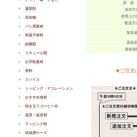
原 材
凝固剤
保存方
使用上の
添加物
配送方
パン用素材
製造
和菓子材料
原産
砂糖類
賞味期
リキュール類
お手軽素材
★ご注文
香料
スパイス
トッピング・デコレーション
おすすめ食材
焼き立てコーヒー豆
道具・器具類
ラッピング材
焼成用ケース