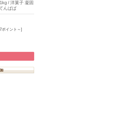
g / 洋菓子 凝固
んてんぱぱ
57ポイント～]