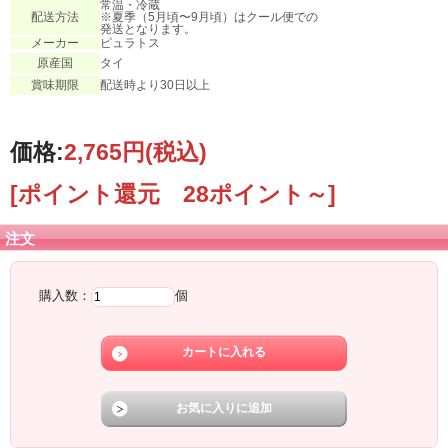
常温・冷蔵
配送方法
※夏季（5月頃〜9月頃）はクール便での
発送となります。
メーカー
ピュラトス
原産国
タイ
賞味期限
配送時より30日以上
価格:
2,765円
(税込)
[ポイント還元 28ポイント～]
注文
購入数：
個