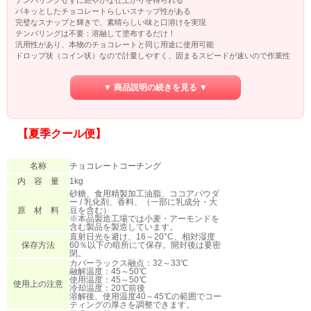
パキッとしたチョコレートらしいスナップ性がある
完璧なスナップと輝きで、素晴らしい味と口溶けを実現
テンパリングは不要：溶融して塗布するだけ！
汎用性があり、本物のチョコレートと同じ用途に使用可能
ドロップ状（コイン状）なので計量しやすく、固まるスピードが速いので作業性
に優れています。
▼ 商品説明の続きを見る ▼
45～50℃に加温して溶かしてから、40～45℃で使用して下さい。
コーティングだけでなく、モールディング、ムースやガナッシュのベースとして
もご利用いただける多機能製品です。
【夏季クール便】
名称
チョコレートコーチング
内 容 量
1kg
砂糖、食用精製加工油脂、ココアパウダ
ー / 乳化剤、香料、（一部に乳成分・大
原 材 料
豆を含む）
※本品製造工場では小麦・アーモンドを
含む製品を製造しています。
直射日光を避け、16～20°C、相対湿度
保存方法
60％以下の暗所にて保存。開封後は要密
閉。
カバーラックス融点：32～33℃
融解温度：45～50℃
使用温度：45～50℃
使用上の注意
冷却温度：20℃前後
溶解後、使用温度40～45℃の範囲でコー
ティングの厚さを調整できます。