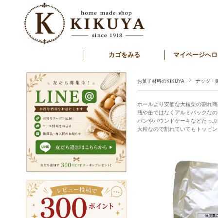
カゴをみる
マイページへロ
お菓子材料のKIKUYA
ナッツ・
ホールより安価な大粒栗の割れ商
瓶や缶ではなくアルミパックなの
パンやパウンドケーキなどたっぷり
大粒なので割れていてもトッピン