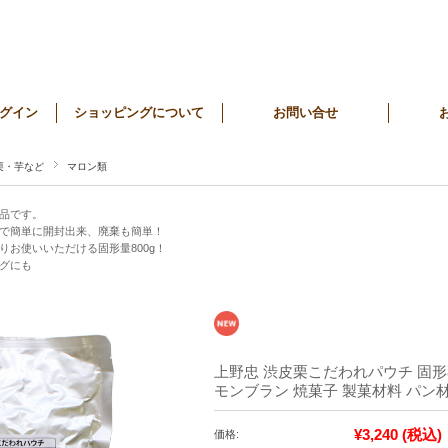
グイン
ショッピングについて
お問い合せ
栗・芋など
マロン類
品です。
で簡単に開封出来、廃棄も簡単！
お使いいただける固形量800g！
グにも
上野忠 渋皮栗こだわれパウチ 固形80
モンブラン 焼菓子 製菓材料 パン
¥3,240
(税込)
価格: