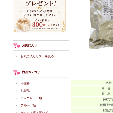
お気に入り
お気に入りリストを見る
商品カテゴリ
名称
小麦粉
内 容
乳製品
原 材
チョコレート類
保存方
使用上の
フルーツ類
配送方
ナッツ・栗・芋など