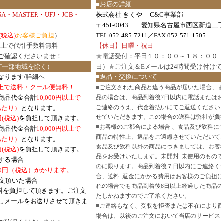
■お店の詳細
ISA・MASTER・UFJ・JCB・
株式会社 きくや C&C事業部
〒451-0043 愛知県名古屋市西区新道二丁
(税込)
お客様ご負担
）
TEL.052-485-7211／FAX.052-571-1505
円以上で代引手数料無料
【休日】日曜・祝日
ご確認
くださいませ！
★
電話受付：平日１０：００～１８：００
ど一部地域を除く）
日）
★
ご注文＆Eメールは24時間受け付け
なります/
詳細へ
■返品・交換について
円以上で送料・クール便無料！
■
ご注文された商品と違う商品が届いた場合、
商品代金合計
10,000円以上で
品の場合は、商品到着後7日以内に電話または
ご連絡のうえ、代金着払いにてご返送ください
口あたり）
となります。
せていただきます。この場合の送料は弊社が負
円(税込)
を負担して頂きます。
■
お客様のご都合による場合 、食品及び飲料に
商品代金合計
10,000円以上で
商品の特性上、返品をご遠慮させていただいて
あたり）
となります。
食品及び飲料以外の商品につきましては、お客
円
(税込)
を負担して頂きます。
品をお受けいたします。未開封･未使用のもの
する場合
のに限ります。商品到着後７日以内にご連絡く
0円（税込）かかります。
合、送料･返金にかかる費用はお客様のご負担
注文頂いた場合
れの場合でも商品到着後8日以上経過した商品
料を負担して頂きます。ご注文
たしかねますのでご了承ください。
しメールをお送りさせて頂きま
■
ご連絡もなく、受取を拒否または不在により
場合は、以後のご注文において当店のサービス