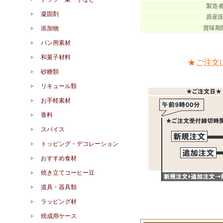
製造
凝固剤
原産
賞味期
添加物
パン用素材
和菓子材料
★ご注文
砂糖類
リキュール類
お手軽素材
香料
スパイス
トッピング・デコレーション
おすすめ食材
焼き立てコーヒー豆
道具・器具類
ラッピング材
焼成用ケース