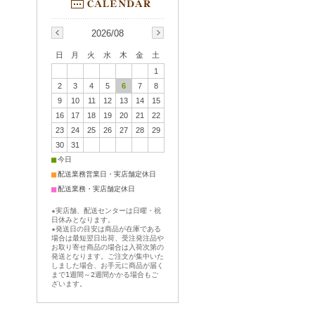
2026/08
日
月
火
水
木
金
土
1
2
3
4
5
6
7
8
9
10
11
12
13
14
15
16
17
18
19
20
21
22
23
24
25
26
27
28
29
30
31
■
今日
■
配送業務営業日・実店舗定休日
■
配送業務・実店舗定休日
★実店舗、配送センターは日曜・祝
日休みとなります。
★発送日の目安は商品が在庫である
場合は最短翌日出荷、受注発注品や
お取り寄せ商品の場合は入荷次第の
発送となります。ご注文が集中いた
しました場合、お手元に商品が届く
まで1週間～2週間かかる場合もご
ざいます。