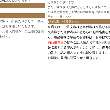
ご確認
くださいませ！
く場合がございます。
また、返送された際にかかりました送料につい
の返品交換と同じく返品時の送料をご請求させ
予めご了承下さい。
の取扱いにあたりまして、個人
■納品書・領収書について
・規範を遵守いたします。
当店では、ご注文者様と送付者様が異なる
いた個人情報を、第三者に提供
文者様また送付者様のどちらにも納品書を
ません。
ん。納品書をご希望のお客様は、お手数で
納品書希望
の旨をご記入頂きます様お願い
領収書をご希望の場合もご注文時に、備考
の旨をご記入頂きます様お願い致します。
お荷物に同梱し発送させて頂きます。