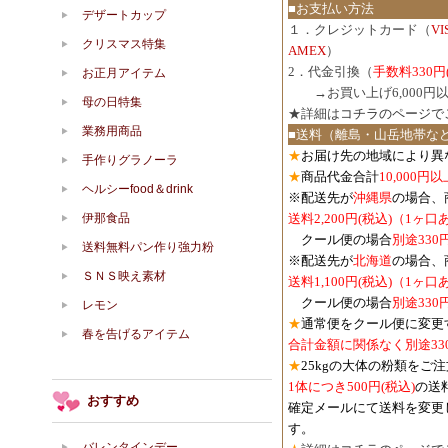
■お支払い方法
デザートカップ
１．クレジットカード（
V
クリスマス特集
AMEX
）
2．代金引換（
手数料330円
お正月アイテム
３．
→お買い上げ6,000
母の日特集
★詳細は
コチラのページで
業務用商品
■送料（離島・山岳地帯な
★
お届け先の地域により異
手作りグラノーラ
★
商品代金合計
10,000
ヘルシーfood＆drink
※配送先が
沖縄県
の場合、
伊那食品
送料2,200円(税込)（1ヶ
クール便の場合
別途330
送料無料パン作り強力粉
※配送先が
北海道
の場合、
ＳＮＳ映え素材
送料1,100円
(税込)
（1ヶ口
クール便の場合
別途330
レモン
★
通常便をクール便に変更
春を告げるアイテム
合計金額に関係なく別途33
★
25kgの大体の粉類をご
1体につき500円
(税込)
の送
おすすめ
確定メールにて送料を変更
す。
バレンタインデー