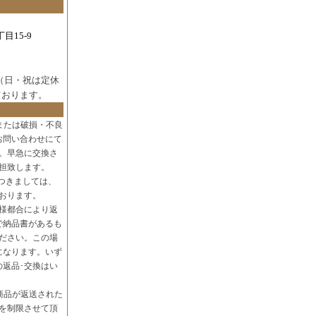
目15-9
（日・祝は定休
ております。
または破損・不良
お問い合わせにて
。早急に交換さ
担致します。
つきましては、
おります。
様都合により返
で納品書があるも
ださい。この場
になります。いず
の返品･交換はい
商品が返送された
を制限させて頂