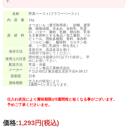
す。
名称
野菜ペースト(フラワーペースト)
内 容 量
1kg
さつまいも（鹿児島県産）、砂糖、麦芽
糖、植物油脂、水あめ、全粉乳、乳蛋
白、バター、澱粉、乳糖、卵白粉、乳等
原 材 料
を主要原料とする食品／加工澱粉、ソル
ビトール、増粘多糖類、香料、保存料
（ソルビン酸）、酸味料、カロチン色
素、（一部に乳成分・卵を含む）
直射日光、高温多湿を避け、
保存方法
冷暗所で保存してください。
開封後は冷蔵庫(10℃以下)で保存し、早
使用上の注意
めにお使い下さい。
配送方法
常温・冷蔵
ソントン食品工業株式会社
メーカー
〒112-0011 東京都文京区千石4-39-17
原産国
日本
仕入れの状況により、
賞味期限
2週間〜1ヶ月となります。
仕入れ状況により賞味期限が2週間程と短くなる事がございます。
予めご了承くださいませ。
価格:
1,293円
(税込)