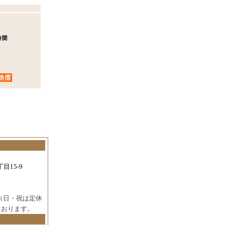
目15-9
（日・祝は定休
ております。