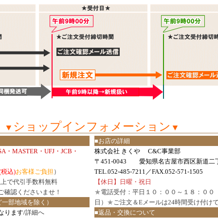
ショップインフォメーション
▼
▼
■お店の詳細
ISA・MASTER・UFJ・JCB・
株式会社 きくや C&C事業部
〒451-0043 愛知県名古屋市西区新道二丁
(税込)
お客様ご負担
）
TEL.052-485-7211／FAX.052-571-1505
円以上で代引手数料無料
【休日】日曜・祝日
ご確認
くださいませ！
★
電話受付：平日１０：００～１８：００
ど一部地域を除く）
日）
★
ご注文＆Eメールは24時間受け付け
なります/
詳細へ
■返品・交換について