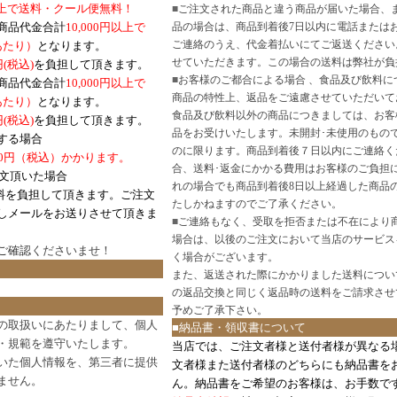
円以上で送料・クール便無料！
■
ご注文された商品と違う商品が届いた場合、
商品代金合計
10,000円以上で
品の場合は、商品到着後7日以内に電話または
ご連絡のうえ、代金着払いにてご返送ください
口あたり）
となります。
せていただきます。この場合の送料は弊社が負
円(税込)
を負担して頂きます。
■
お客様のご都合による場合 、食品及び飲料に
商品代金合計
10,000円以上で
商品の特性上、返品をご遠慮させていただいて
あたり）
となります。
食品及び飲料以外の商品につきましては、お客
円
(税込)
を負担して頂きます。
品をお受けいたします。未開封･未使用のもの
する場合
のに限ります。商品到着後７日以内にご連絡く
0円（税込）かかります。
合、送料･返金にかかる費用はお客様のご負担
注文頂いた場合
れの場合でも商品到着後8日以上経過した商品
料を負担して頂きます。ご注文
たしかねますのでご了承ください。
しメールをお送りさせて頂きま
■
ご連絡もなく、受取を拒否または不在により
場合は、以後のご注文において当店のサービス
ご確認
くださいませ！
く場合がございます。
また、返送された際にかかりました送料につい
の返品交換と同じく返品時の送料をご請求させ
予めご了承下さい。
の取扱いにあたりまして、個人
■納品書・領収書について
・規範を遵守いたします。
当店では、ご注文者様と送付者様が異なる
いた個人情報を、第三者に提供
文者様また送付者様のどちらにも納品書を
ません。
ん。納品書をご希望のお客様は、お手数で