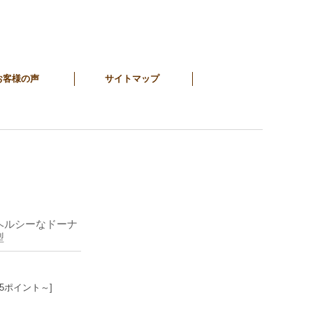
お客様の声
サイトマップ
くヘルシーなドーナ
型
15ポイント～]