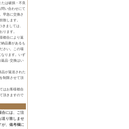
または破損・不良
お問い合わせにて
。早急に交換さ
担致します。
つきましては、
おります。
様都合により返
で納品書があるも
ださい。この場
になります。いず
の返品･交換はい
商品が返送された
を制限させて頂
てはお客様都合
て頂きますので
場合には、
ご注
お送り致しませ
すが、備考欄に