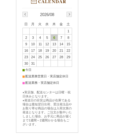
2026/08
日
月
火
水
木
金
土
1
2
3
4
5
6
7
8
9
10
11
12
13
14
15
16
17
18
19
20
21
22
23
24
25
26
27
28
29
30
31
■
今日
■
配送業務営業日・実店舗定休日
■
配送業務・実店舗定休日
★実店舗、配送センターは日曜・祝
日休みとなります。
★発送日の目安は商品が在庫である
場合は最短翌日出荷、受注発注品や
お取り寄せ商品の場合は入荷次第の
発送となります。ご注文が集中いた
しました場合、お手元に商品が届く
まで1週間～2週間かかる場合もご
ざいます。