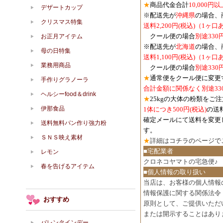
★
商品代金合計
10,000
デザートカップ
※配送先が
沖縄県
の場合、
クリスマス特集
送料2,200円(税込)（1ヶ
クール便の場合
別途330
お正月アイテム
※配送先が
北海道
の場合、
母の日特集
送料1,100円
(税込)
（1ヶ口
業務用商品
クール便の場合
別途330
★
通常便をクール便に変更
手作りグラノーラ
合計金額に関係なく別途33
ヘルシーfood＆drink
★
25kgの大体の粉類をご
伊那食品
1体につき500円
(税込)
の送
確定メールにて送料を変更
送料無料パン作り強力粉
す。
ＳＮＳ映え素材
★
詳細は
コチラのページで
■宅配業者
レモン
クロネコヤマトの宅急便♪
春を告げるアイテム
■個人情報の取り扱い
当店は、お客様の個人情報
情報保護に関する関係法令
おすすめ
原則として、ご提供いただ
または開示することはあり
バレンタインデー