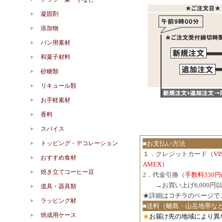
凝固剤
添加物
パン用素材
和菓子材料
砂糖類
リキュール類
お手軽素材
香料
スパイス
トッピング・デコレーション
■お支払い方法
１．クレジットカード（
V
おすすめ食材
AMEX
）
焼き立てコーヒー豆
2．代金引換（
手数料330円
３．
→お買い上げ6,000
道具・器具類
★詳細は
コチラのページで
ラッピング材
■送料（離島・山岳地帯な
焼成用ケース
★
お届け先の地域により異