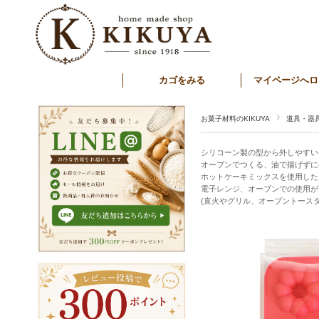
カゴをみる
マイページへロ
お菓子材料のKIKUYA
道具・器
シリコーン製の型から外しやすい
オーブンでつくる、油で揚げずに
ホットケーキミックスを使用した
電子レンジ、オーブンでの使用が
(直火やグリル、オーブントース