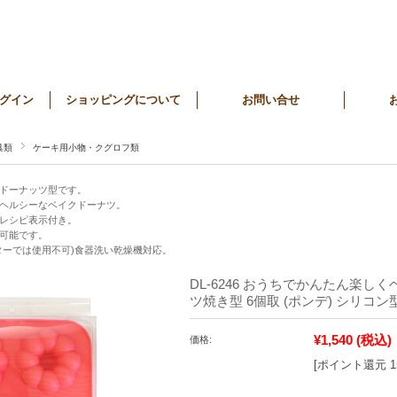
グイン
ショッピングについて
お問い合せ
具類
ケーキ用小物・クグロフ類
ドーナッツ型です。
ヘルシーなベイクドーナツ。
レシピ表示付き。
可能です。
ターでは使用不可)食器洗い乾燥機対応。
DL-6246 おうちでかんたん楽し
ツ焼き型 6個取 (ポンデ) シリコン
¥1,540
(税込)
価格:
[ポイント還元 