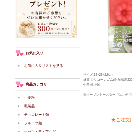
お気に入り
お気に入りリストを見る
サイズ:18×26×2.9cm
材質:シリコーンゴム(耐熱温度230
商品カテゴリ
生産国:中国
※オーブントースターではご使用
小麦粉
乳製品
チョコレート類
★ご注文
フルーツ類
ナッツ・栗・芋など