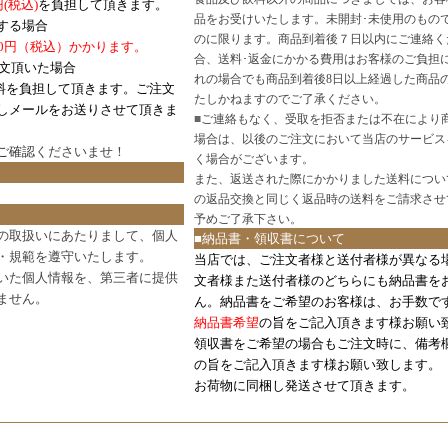
円
(税込)
を負担して頂きます。
品をお受けいたします。未開封･未使用のもの
する場合
のに限ります。商品到着後７日以内にご連絡く
0円（税込）かかります。
合、送料･返金にかかる費用はお客様のご負担
注文頂いた場合
れの場合でも商品到着後8日以上経過した商品
料を負担して頂きます。ご注文
たしかねますのでご了承ください。
しメールをお送りさせて頂きま
■
ご連絡もなく、受取を拒否または不在により
場合は、以後のご注文において当店のサービス
ご確認
くださいませ！
く場合がございます。
また、返送された際にかかりました送料につい
の返品交換と同じく返品時の送料をご請求させ
予めご了承下さい。
の取扱いにあたりまして、個人
■納品書・領収書について
・規範を遵守いたします。
当店では、ご注文者様と送付者様が異なる
いた個人情報を、第三者に提供
文者様また送付者様のどちらにも納品書を
ません。
ん。納品書をご希望のお客様は、お手数で
納品書希望
の旨をご記入頂きます様お願い
領収書をご希望の場合もご注文時に、備考
の旨をご記入頂きます様お願い致します。
お荷物に同梱し発送させて頂きます。