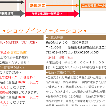
ショップインフォメーション
▼
▼
■お店の詳細
ISA・MASTER・UFJ・JCB・
株式会社 きくや C&C事業部
〒451-0043 愛知県名古屋市西区新道二丁
(税込)
お客様ご負担
）
TEL.052-485-7211／FAX.052-571-1505
円以上で代引手数料無料
【休日】日曜・祝日
ご確認
くださいませ！
★
電話受付：平日１０：００～１８：００
ど一部地域を除く）
日）
★
ご注文＆Eメールは24時間受け付け
なります/
詳細へ
■返品・交換について
円以上で送料・クール便無料！
■
ご注文された商品と違う商品が届いた場合、
商品代金合計
10,000円以上で
品の場合は、商品到着後7日以内に電話または
ご連絡のうえ、代金着払いにてご返送ください
口あたり）
となります。
せていただきます。この場合の送料は弊社が負
円(税込)
を負担して頂きます。
■
お客様のご都合による場合 、食品及び飲料に
商品代金合計
10,000円以上で
商品の特性上、返品をご遠慮させていただいて
あたり）
となります。
食品及び飲料以外の商品につきましては、お客