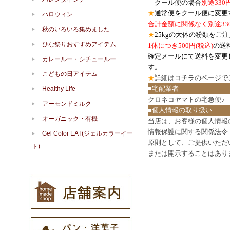
クール便の場合
別途330
★
通常便をクール便に変更
ハロウィン
合計金額に関係なく別途33
秋のいろいろ集めました
★
25kgの大体の粉類をご
ひな祭りおすすめアイテム
1体につき500円
(税込)
の送
確定メールにて送料を変更
カレールー・シチュールー
す。
こどもの日アイテム
★
詳細は
コチラのページで
■宅配業者
Healthy Life
クロネコヤマトの宅急便♪
アーモンドミルク
■個人情報の取り扱い
オーガニック・有機
当店は、お客様の個人情報
情報保護に関する関係法令
Gel Color EAT(ジェルカラーイー
原則として、ご提供いただ
ト)
または開示することはあり