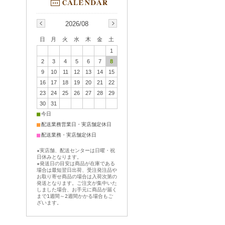
2026/08
日
月
火
水
木
金
土
1
2
3
4
5
6
7
8
9
10
11
12
13
14
15
16
17
18
19
20
21
22
23
24
25
26
27
28
29
30
31
■
今日
■
配送業務営業日・実店舗定休日
■
配送業務・実店舗定休日
★実店舗、配送センターは日曜・祝
日休みとなります。
★発送日の目安は商品が在庫である
場合は最短翌日出荷、受注発注品や
お取り寄せ商品の場合は入荷次第の
発送となります。ご注文が集中いた
しました場合、お手元に商品が届く
まで1週間～2週間かかる場合もご
ざいます。