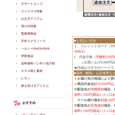
デザートカップ
クリスマス特集
お正月アイテム
母の日特集
業務用商品
■お支払い方法
手作りグラノーラ
１．クレジットカード（
V
ヘルシーfood＆drink
AMEX
）
伊那食品
2．代金引換（
手数料330円
３．
→お買い上げ6,000
送料無料パン作り強力粉
★詳細は
コチラのページで
ＳＮＳ映え素材
■送料（離島・山岳地帯な
レモン
★
お届け先の地域により異
★
商品代金合計
10,000
春を告げるアイテム
※配送先が
沖縄県
の場合、
送料2,200円(税込)（1ヶ
クール便の場合
別途330
おすすめ
※配送先が
北海道
の場合、
送料1,100円
(税込)
（1ヶ口
バレンタインデー