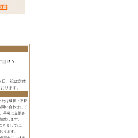
目15-9
（日・祝は定休
ております。
または破損・不良
お問い合わせにて
。早急に交換さ
担致します。
つきましては、
おります。
様都合により返