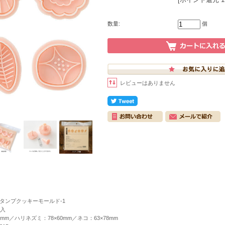
数量:
個
レビューはありません
タンプクッキーモールド-1
個入
4mm／ハリネズミ：78×60mm／ネコ：63×78mm