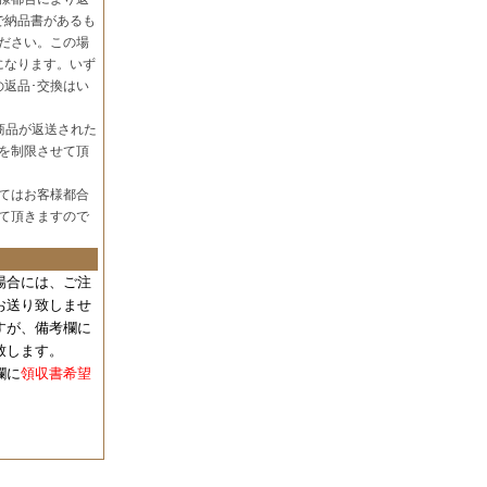
で納品書があるも
ださい。この場
になります。いず
の返品･交換はい
商品が返送された
を制限させて頂
てはお客様都合
て頂きますので
場合には、
ご注
お送り致しませ
すが、備考欄に
致します。
欄に
領収書希望