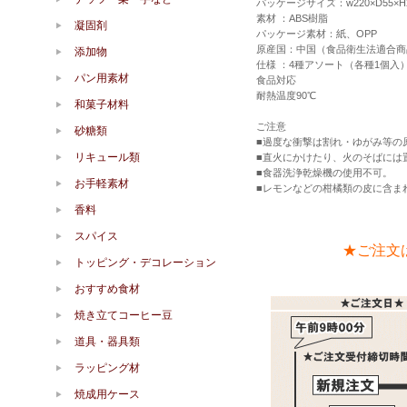
パッケージサイズ：w220×D55×H
素材 ：ABS樹脂
凝固剤
パッケージ素材：紙、OPP
原産国：中国（食品衛生法適合商
添加物
仕様 ：4種アソート（各種1個入
パン用素材
食品対応
耐熱温度90℃
和菓子材料
ご注意
砂糖類
■過度な衝撃は割れ・ゆがみ等の
リキュール類
■直火にかけたり、火のそばには
■食器洗浄乾燥機の使用不可。
お手軽素材
■レモンなどの柑橘類の皮に含ま
香料
スパイス
★ご注文
トッピング・デコレーション
おすすめ食材
焼き立てコーヒー豆
道具・器具類
ラッピング材
焼成用ケース