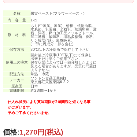
名称
果実ペースト(フラワーペースト)
内 容 量
1kg
もも(中国産、国産)、砂糖、植物油脂、
水あめ、乳蛋白、全粉乳、加糖卵黄、澱
粉、洋酒、卵白加工品／ソルビトール、
原 材 料
加工澱粉、酸味料、増粘多糖類、香料、
リン酸塩(Na)、紅麴色素、
(一部に乳成分・卵を含む
)
保存方法
30℃以下の冷暗所で保存して下さい
開封後は冷蔵庫(10℃以下)にて保存し、
出来るだけ早くご使用下さい。
使用上の注意
保存状態によっては一部分離したように
見える場合がありますが、品質に問題は
ありません。
配送方法
常温・冷蔵
ソントン食品工業(株)
メーカー
東京都江東区東陽6-3-2
原産国
日本
賞味期限
約2週間〜1か月
仕入れ状況により賞味期限が2週間程と短くなる事
がございます。
予めご了承くださいませ。
価格:
1,270円
(税込)