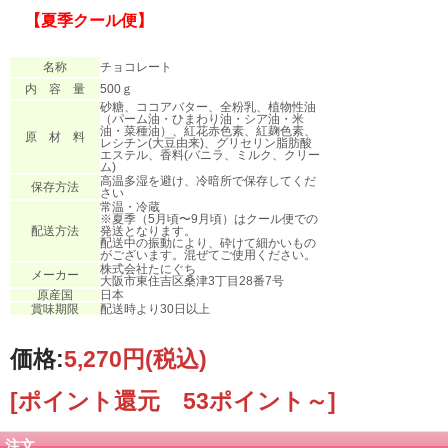
【夏季クール便】
名称
チョコレート
内 容 量
500ｇ
砂糖、ココアバター、全粉乳、植物性油
（パーム油・ひまわり油・シア油・米
油・菜種油）、紅花赤色素、紅麹色素、
原 材 料
レシチン(大豆由来)、グリセリン脂肪酸
エステル、香料(バニラ、ミルク、クリー
ム)
高温多湿を避け、冷暗所で保存してくだ
保存方法
さい
常温・冷蔵
※夏季（5月頃〜9月頃）はクール便での
配送方法
発送となります。
配送中の振動により、砕けて細かいもの
がございます。混ぜてご使用ください。
株式会社たにぐち
メーカー
大阪市東住吉区桑津3丁目28番7号
原産国
日本
賞味期限
配送時より30日以上
価格:
5,270円
(税込)
[ポイント還元 53ポイント～]
注文