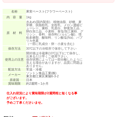
名称
果実ペースト(フラワーペースト)
内 容 量
1kg
水あめ(国内製造)、植物油脂、砂糖、麦
芽糖、脱脂粉乳、全粉乳、メロン濃縮ピ
ューレー、澱粉、乳蛋白、卵黄加工品、
卵白加工品、小麦粉、食塩/加工澱粉、グ
原 材 料
リシン、香料、保存料(ソルビン酸)、増
粘多糖類、酸味料、リン酸塩(Na)、パプ
リカ色素
（一部に乳成分・卵・小麦を含む)
保存方法
30℃以下の冷暗所で保存して下さい
開封後は冷蔵庫(10℃以下)にて保存し、
出来るだけ早くご使用下さい。
使用上の注意
保存状態によっては一部分離したように
見える場合がありますが、品質に問題は
ありません。
配送方法
常温・冷蔵
ソントン食品工業(株)
メーカー
東京都江東区東陽6-3-2
原産国
日本
賞味期限
約2週間～1か月
仕入れ状況により賞味期限が2週間程と短くなる事
がございます。
予めご了承くださいませ。