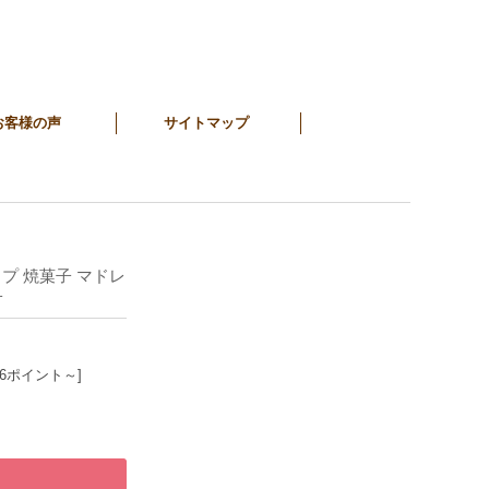
お客様の声
サイトマップ
カップ 焼菓子 マドレ
子
36ポイント～]