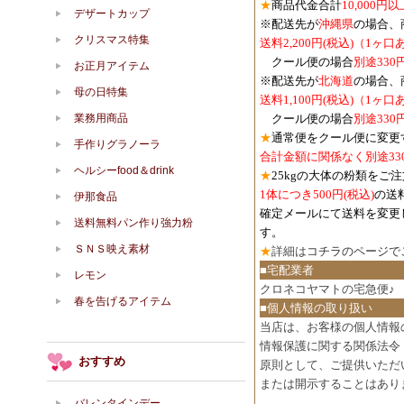
★
商品代金合計
10,000
デザートカップ
※配送先が
沖縄県
の場合、
クリスマス特集
送料2,200円(税込)（1ヶ
クール便の場合
別途330
お正月アイテム
※配送先が
北海道
の場合、
母の日特集
送料1,100円
(税込)
（1ヶ口
業務用商品
クール便の場合
別途330
★
通常便をクール便に変更
手作りグラノーラ
合計金額に関係なく別途33
ヘルシーfood＆drink
★
25kgの大体の粉類をご
1体につき500円
(税込)
の送
伊那食品
確定メールにて送料を変更
送料無料パン作り強力粉
す。
ＳＮＳ映え素材
★
詳細は
コチラのページで
■宅配業者
レモン
クロネコヤマトの宅急便♪
春を告げるアイテム
■個人情報の取り扱い
当店は、お客様の個人情報
情報保護に関する関係法令
おすすめ
原則として、ご提供いただ
または開示することはあり
バレンタインデー