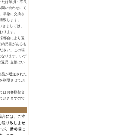
または破損・不良
お問い合わせにて
。早急に交換さ
担致します。
つきましては、
おります。
様都合により返
で納品書があるも
ださい。この場
になります。いず
の返品･交換はい
商品が返送された
を制限させて頂
てはお客様都合
て頂きますので
場合には、
ご注
お送り致しませ
すが、備考欄に