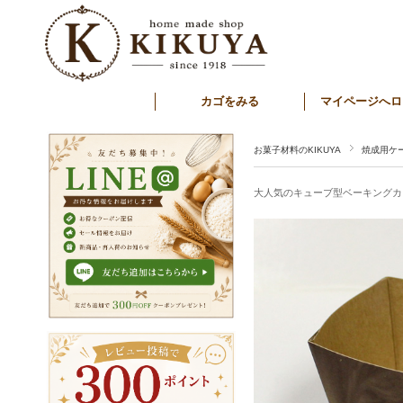
カゴをみる
マイページへロ
お菓子材料のKIKUYA
焼成用ケ
大人気のキューブ型ベーキングカ