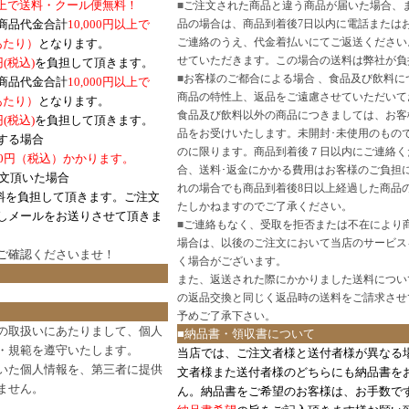
円以上で送料・クール便無料！
■
ご注文された商品と違う商品が届いた場合、
商品代金合計
10,000円以上で
品の場合は、商品到着後7日以内に電話または
ご連絡のうえ、代金着払いにてご返送ください
口あたり）
となります。
せていただきます。この場合の送料は弊社が負
円(税込)
を負担して頂きます。
■
お客様のご都合による場合 、食品及び飲料に
商品代金合計
10,000円以上で
商品の特性上、返品をご遠慮させていただいて
あたり）
となります。
食品及び飲料以外の商品につきましては、お客
円
(税込)
を負担して頂きます。
品をお受けいたします。未開封･未使用のもの
する場合
のに限ります。商品到着後７日以内にご連絡く
0円（税込）かかります。
合、送料･返金にかかる費用はお客様のご負担
注文頂いた場合
れの場合でも商品到着後8日以上経過した商品
料を負担して頂きます。ご注文
たしかねますのでご了承ください。
しメールをお送りさせて頂きま
■
ご連絡もなく、受取を拒否または不在により
場合は、以後のご注文において当店のサービス
ご確認
くださいませ！
く場合がございます。
また、返送された際にかかりました送料につい
の返品交換と同じく返品時の送料をご請求させ
予めご了承下さい。
の取扱いにあたりまして、個人
■納品書・領収書について
・規範を遵守いたします。
当店では、ご注文者様と送付者様が異なる
いた個人情報を、第三者に提供
文者様また送付者様のどちらにも納品書を
ません。
ん。納品書をご希望のお客様は、お手数で