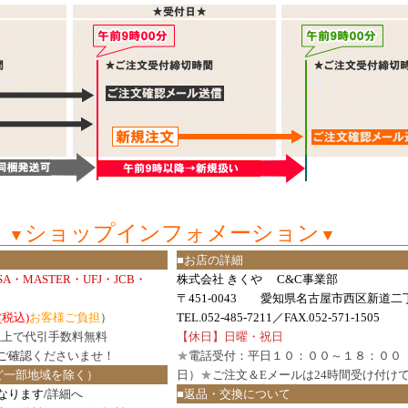
ショップインフォメーション
▼
▼
■お店の詳細
ISA・MASTER・UFJ・JCB・
株式会社 きくや C&C事業部
〒451-0043 愛知県名古屋市西区新道二丁
(税込)
お客様ご負担
）
TEL.052-485-7211／FAX.052-571-1505
円以上で代引手数料無料
【休日】日曜・祝日
ご確認
くださいませ！
★
電話受付：平日１０：００～１８：００
ど一部地域を除く）
日）
★
ご注文＆Eメールは24時間受け付け
なります/
詳細へ
■返品・交換について