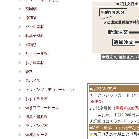
凝固剤
添加物
パン用素材
和菓子材料
砂糖類
リキュール類
お手軽素材
香料
スパイス
■お支払い方法
トッピング・デコレーション
１．クレジットカード（
V
おすすめ食材
AMEX
）
焼き立てコーヒー豆
2．代金引換（
手数料330円
３．
→お買い上げ6,000
道具・器具類
★詳細は
コチラのページで
ラッピング材
■送料（離島・山岳地帯な
★
お届け先の地域により異
焼成用ケース