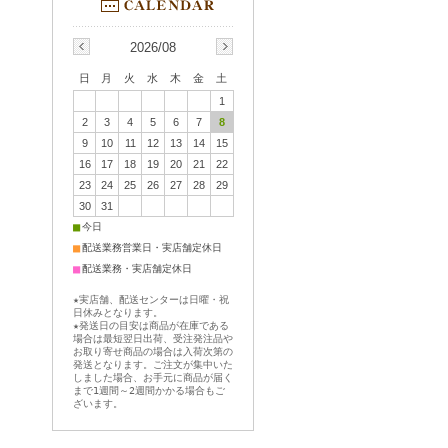
2026/08
日
月
火
水
木
金
土
1
2
3
4
5
6
7
8
9
10
11
12
13
14
15
16
17
18
19
20
21
22
23
24
25
26
27
28
29
30
31
■
今日
■
配送業務営業日・実店舗定休日
■
配送業務・実店舗定休日
★実店舗、配送センターは日曜・祝
日休みとなります。
★発送日の目安は商品が在庫である
場合は最短翌日出荷、受注発注品や
お取り寄せ商品の場合は入荷次第の
発送となります。ご注文が集中いた
しました場合、お手元に商品が届く
まで1週間～2週間かかる場合もご
ざいます。