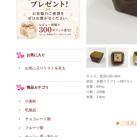
お気に入り
お気に入りリストを見る
サイズ：底35×35×35H
材質：未晒クラフト＋PETラミ
容量：60mL
商品カテゴリ
入数：100枚
単重：2.8mL
小麦粉
乳製品
チョコレート類
★ご注文
フルーツ類
ナッツ・栗・芋など