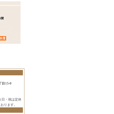
目15-9
（日・祝は定休
ております。