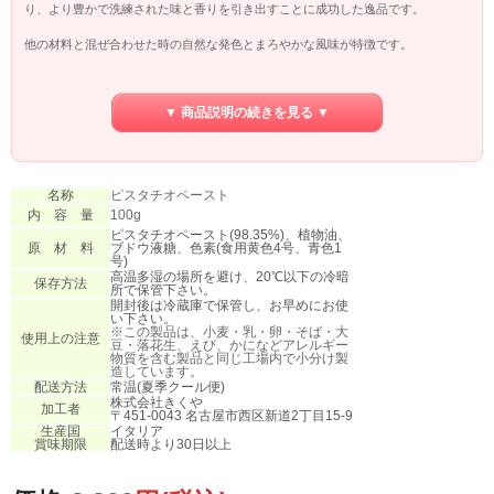
り、より豊かで洗練された味と香りを引き出すことに成功した逸品です。
他の材料と混ぜ合わせた時の自然な発色とまろやかな風味が特徴です。
流動性の良いこれらのペーストは、ムース、クリーム、焼き菓子、そしてジェラ
ート等の副材料としてはもちろん、トリュフ、プラリネショコラ等にも欠かすこ
▼ 商品説明の続きを見る ▼
とのできない素材です。
名称
ピスタチオペースト
内 容 量
100g
ピスタチオペースト(98.35%)、植物油、
原 材 料
ブドウ液糖、色素(食用黄色4号、青色1
号)
高温多湿の場所を避け、20℃以下の冷暗
保存方法
所で保管下さい。
開封後は冷蔵庫で保管し、お早めにお使
い下さい。
※この製品は、小麦・乳・卵・そば・大
使用上の注意
豆・落花生、えび、かになどアレルギー
物質を含む製品と同じ工場内で小分け製
造しています。
配送方法
常温(夏季クール便)
株式会社きくや
加工者
〒451-0043 名古屋市西区新道2丁目15-9
生産国
イタリア
賞味期限
配送時より30日以上