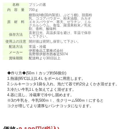
名称
プリンの素
内 容 量
700ｇ
糖類(砂糖(国内製造)、ぶどう糖)、脱脂粉
乳、ココアパウダー、粉末油脂、カカオ
原 材 料
エキスパウダー、寒天、ゼラチン、ミル
クカルシウム、食塩、羅漢果粉末／乳化
剤、香料、酸味料
直射日光、高温多湿を避け、常温で保存
保存方法
して下さい。
使用上の注意
開封後は密閉し保管して下さい。
配送方法
常温・冷蔵
伊那食品工業株式会社
メーカー
長野県伊那市西春近5074
賞味期限
配送時より30日以上
◆作り方◆(50ｍｌカップ約56個分)
1.熱湯(95℃以上)1.4Ｌをボールに用意します。
2.シルキーコッタ1袋を入れ、泡だて器で約2分よくかき混ぜます。
3.冷たい牛乳1Ｌを加えてよく混ぜます。
4.器に流し、冷蔵庫で冷やし固めます。
※3の牛乳を、牛乳500ｍｌ、生クリーム500ｍｌにすると
コクが増してより濃厚なパンナコッタになります。