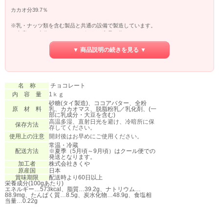
カカオ分39.7％
※乳・ナッツ類を含む製品と共通の設備で製造しています。
※当店にて小分けしパッキングされた商品の為、バンホーテンのパッケージでは
ございません。
※お一人様10点までとさせて頂いております。
▼ 商品説明の続きを見る ▼
2024年4月入荷分よりカカオ分表示が変更されました
名 称
チョコレート
内 容 量
1ｋｇ
砂糖(タイ製造)、ココアバター、全粉
原 材 料
乳、カカオマス、脱脂粉乳／乳化剤、(一
部に乳成分・大豆を含む)
高温多湿、直射日光を避け、冷暗所に保
保存方法
存してください。
使用上の注意
開封後はお早めにご使用ください。
常温・冷蔵
配送方法
※夏季（5月頃～9月頃）はクール便での
発送となります。
加工者
株式会社きくや
原産国
日本
賞味期限
配送時より60日以上
栄養成分(100gあたり)
エネルギー…573kcal、脂質…39.2g、ナトリウム…
88.9mg、たんぱく質…8.5g、炭水化物…48.9g、食塩相
当量…0.22g