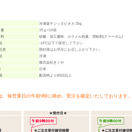
冷凍楽チンッタピオカ 35g
 量
35ｇ×10袋
 料
砂糖、加工澱粉、カラメル色素、増粘剤(グァーガム)
法
-18℃以下で保管して下さい
注意
開封後はお早目にお召し上がり下さい。
法
冷凍
者
株式会社きくや
国
日本
限
配送時より60日以上
は、毎営業日の午前9時に締め、受注を確定いたしております