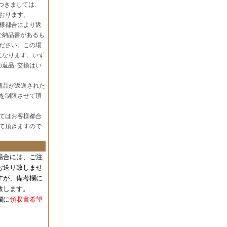
つきましては、
おります。
様都合により返
で納品書があるも
ださい。この場
になります。いず
の返品･交換はい
商品が返送された
を制限させて頂
てはお客様都合
て頂きますので
場合には、
ご注
お送り致しませ
すが、備考欄に
致します。
欄に
領収書希望