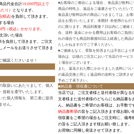
■
お客様のご都合による場合 、食品及び飲料に
商品代金合計
10,000円以上で
商品の特性上、返品をご遠慮させていただいて
あたり）
となります。
食品及び飲料以外の商品につきましては、お客
円
(税込)
を負担して頂きます。
品をお受けいたします。未開封･未使用のもの
する場合
のに限ります。商品到着後７日以内にご連絡く
0円（税込）かかります。
合、送料･返金にかかる費用はお客様のご負担
注文頂いた場合
れの場合でも商品到着後8日以上経過した商品
料を負担して頂きます。ご注文
たしかねますのでご了承ください。
しメールをお送りさせて頂きま
■
ご連絡もなく、受取を拒否または不在により
場合は、以後のご注文において当店のサービス
ご確認
くださいませ！
く場合がございます。
また、返送された際にかかりました送料につい
の返品交換と同じく返品時の送料をご請求させ
予めご了承下さい。
の取扱いにあたりまして、個人
■納品書・領収書について
・規範を遵守いたします。
当店では、ご注文者様と送付者様が異なる
いた個人情報を、第三者に提供
文者様また送付者様のどちらにも納品書を
ません。
ん。納品書をご希望のお客様は、お手数で
納品書希望
の旨をご記入頂きます様お願い
領収書をご希望の場合もご注文時に、備考
の旨をご記入頂きます様お願い致します。
お荷物に同梱し発送させて頂きます。