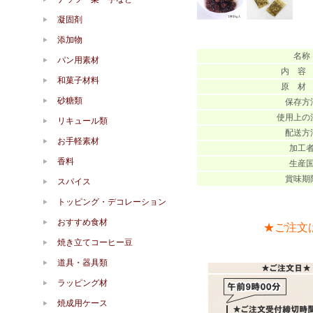
凝固剤
添加物
名称
パン用素材
内 容
和菓子材料
原 材
砂糖類
保存方
使用上の
リキュール類
配送方
お手軽素材
加工
香料
生産
賞味期
スパイス
トッピング・デコレーション
おすすめ食材
★ご注文
焼き立てコーヒー豆
道具・器具類
ラッピング材
焼成用ケース