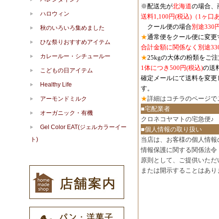
※配送先が
北海道
の場合、
ハロウィン
送料1,100円
(税込)
（1ヶ口
クール便の場合
別途330
秋のいろいろ集めました
★
通常便をクール便に変更
ひな祭りおすすめアイテム
合計金額に関係なく別途33
カレールー・シチュールー
★
25kgの大体の粉類をご
1体につき500円
(税込)
の送
こどもの日アイテム
確定メールにて送料を変更
Healthy Life
す。
★
詳細は
コチラのページで
アーモンドミルク
■宅配業者
オーガニック・有機
クロネコヤマトの宅急便♪
Gel Color EAT(ジェルカラーイー
■個人情報の取り扱い
ト)
当店は、お客様の個人情報
情報保護に関する関係法令
原則として、ご提供いただ
または開示することはあり