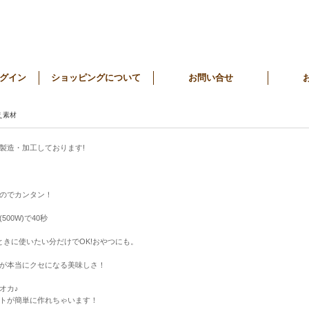
グイン
ショッピングについて
お問い合せ
え素材
製造・加工しております!
のでカンタン！
00W)で40秒
ときに使いたい分だけでOK!おやつにも。
が本当にクセになる美味しさ！
オカ♪
トが簡単に作れちゃいます！