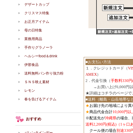
デザートカップ
クリスマス特集
お正月アイテム
母の日特集
業務用商品
手作りグラノーラ
ヘルシーfood＆drink
■お支払い方法
伊那食品
１．クレジットカード（
V
送料無料パン作り強力粉
AMEX
）
2．代金引換（
手数料330円
ＳＮＳ映え素材
３．
→お買い上げ6,000
レモン
★詳細は
コチラのページで
春を告げるアイテム
■送料（離島・山岳地帯な
★
お届け先の地域により異
★
商品代金合計
10,000
※配送先が
沖縄県
の場合、
おすすめ
送料2,200円(税込)（1ヶ
クール便の場合
別途330
バレンタインデー