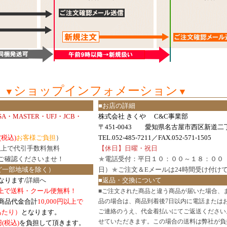
ショップインフォメーション
▼
▼
■お店の詳細
ISA・MASTER・UFJ・JCB・
株式会社 きくや C&C事業部
〒451-0043 愛知県名古屋市西区新道二丁
(税込)
お客様ご負担
）
TEL.052-485-7211／FAX.052-571-1505
円以上で代引手数料無料
【休日】日曜・祝日
ご確認
くださいませ！
★
電話受付：平日１０：００～１８：００
ど一部地域を除く）
日）
★
ご注文＆Eメールは24時間受け付け
なります/
詳細へ
■返品・交換について
円以上で送料・クール便無料！
■
ご注文された商品と違う商品が届いた場合、
商品代金合計
10,000円以上で
品の場合は、商品到着後7日以内に電話または
ご連絡のうえ、代金着払いにてご返送ください
口あたり）
となります。
せていただきます。この場合の送料は弊社が負
円(税込)
を負担して頂きます。