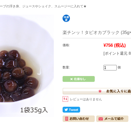
ープの浮き身、ジュースやシェイク、スムージーに入れて★
楽チンッ！タピオカブラック (35g×
¥756
(税込)
価格:
[ポイント還元 
数量:
個
レビューはありません