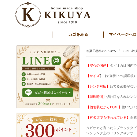
カゴをみる
マイページへロ
お菓子材料のKIKUYA
ＳＮＳ映
【安心の国産】
タピオカは国内で
【サイズ
】1粒:直径1cm(調理後)
【レンジ対応】
茹でる必要がない
【調理時間】
切れ目を入れレンジ(5
【個包装だからロス0】
使いたい
【有名店でも使われている】
食感
タピオカと言ったらブラックタピ
ワンランク上のドリンクやデザー