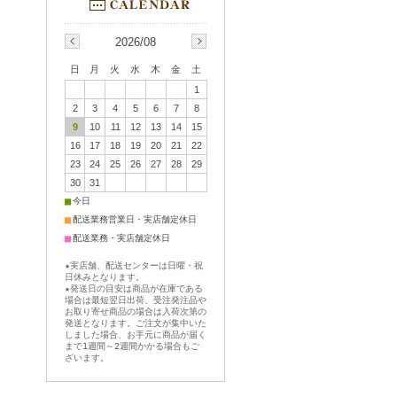
2026/08
日
月
火
水
木
金
土
1
2
3
4
5
6
7
8
9
10
11
12
13
14
15
16
17
18
19
20
21
22
23
24
25
26
27
28
29
30
31
■
今日
■
配送業務営業日・実店舗定休日
■
配送業務・実店舗定休日
★実店舗、配送センターは日曜・祝
日休みとなります。
★発送日の目安は商品が在庫である
場合は最短翌日出荷、受注発注品や
お取り寄せ商品の場合は入荷次第の
発送となります。ご注文が集中いた
しました場合、お手元に商品が届く
まで1週間～2週間かかる場合もご
ざいます。