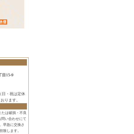
目15-9
（日・祝は定休
ております。
または破損・不良
お問い合わせにて
。早急に交換さ
担致します。