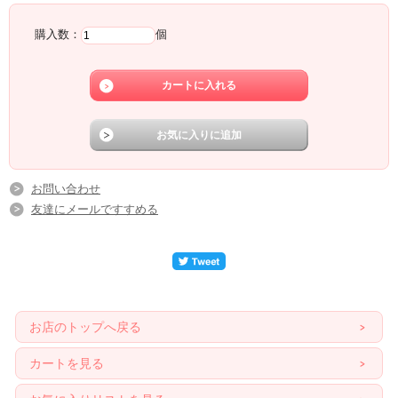
購入数：
個
耐熱・蒸し・冷凍が可能な機能製トレー
焼成、蒸し、チルド、冷凍と、生産性の高い、個食サイズトレーになります。
そのままラッピングしてプレゼントに最適です。
半熟食感のスフレチーズケーキやとろけるチョコスイーツにおすすめです★
お問い合わせ
友達にメールですすめる
お店のトップへ戻る
カートを見る