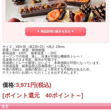
▼ 商品説明の続きを見る ▼
サイズ：150×35（底135×22）×高さ 23mm
容量：74ml 材質：耐熱樹脂
耐熱温度：220℃ 耐寒温度：－20℃
オーブンでの焼成、蒸し、冷凍が可能な機能性トレー！
生産後そのまま包装、販売が可能です。
焼成後にトレーが膨張しないよう、本体側面が凹型になっています。
※焼成温度、耐寒温度は設備環境により異なり、
中身の原料は、油脂の配合により変化する可能性があるため、
テストを行いお使いいただくことをおすすめします。
価格:
3,971円
(税込)
[ポイント還元 40ポイント～]
注文