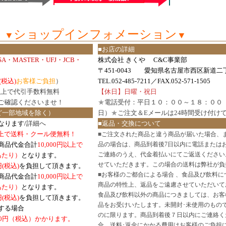
ショップインフォメーション
▼
▼
■お店の詳細
ISA・MASTER・UFJ・JCB・
株式会社 きくや C&C事業部
〒451-0043 愛知県名古屋市西区新道二丁
(税込)
お客様ご負担
）
TEL.052-485-7211／FAX.052-571-1505
円以上で代引手数料無料
【休日】日曜・祝日
ご確認
くださいませ！
★
電話受付：平日１０：００～１８：００
ど一部地域を除く）
日）
★
ご注文＆Eメールは24時間受け付け
なります/
詳細へ
■返品・交換について
円以上で送料・クール便無料！
■
ご注文された商品と違う商品が届いた場合、
商品代金合計
10,000円以上で
品の場合は、商品到着後7日以内に電話または
ご連絡のうえ、代金着払いにてご返送ください
口あたり）
となります。
せていただきます。この場合の送料は弊社が負
円(税込)
を負担して頂きます。
■
お客様のご都合による場合 、食品及び飲料に
商品代金合計
10,000円以上で
商品の特性上、返品をご遠慮させていただいて
あたり）
となります。
食品及び飲料以外の商品につきましては、お客
円
(税込)
を負担して頂きます。
品をお受けいたします。未開封･未使用のもの
する場合
のに限ります。商品到着後７日以内にご連絡く
0円（税込）かかります。
合、送料･返金にかかる費用はお客様のご負担