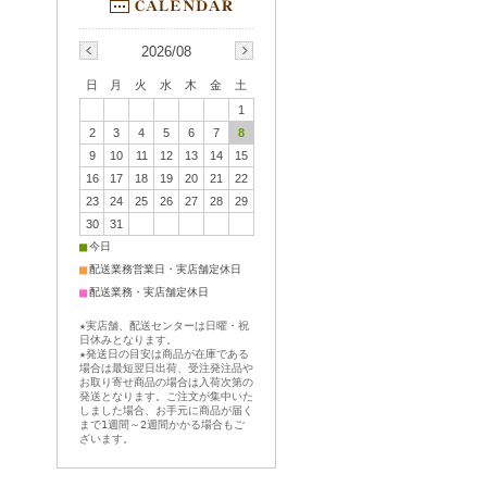
2026/08
日
月
火
水
木
金
土
1
2
3
4
5
6
7
8
9
10
11
12
13
14
15
16
17
18
19
20
21
22
23
24
25
26
27
28
29
30
31
■
今日
■
配送業務営業日・実店舗定休日
■
配送業務・実店舗定休日
★実店舗、配送センターは日曜・祝
日休みとなります。
★発送日の目安は商品が在庫である
場合は最短翌日出荷、受注発注品や
お取り寄せ商品の場合は入荷次第の
発送となります。ご注文が集中いた
しました場合、お手元に商品が届く
まで1週間～2週間かかる場合もご
ざいます。