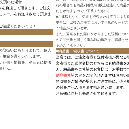
注文頂いた場合
れの場合でも商品到着後8日以上経過した商品
料を負担して頂きます。ご注文
たしかねますのでご了承ください。
しメールをお送りさせて頂きま
■
ご連絡もなく、受取を拒否または不在により
場合は、以後のご注文において当店のサービス
ご確認
くださいませ！
く場合がございます。
また、返送された際にかかりました送料につい
の返品交換と同じく返品時の送料をご請求させ
予めご了承下さい。
の取扱いにあたりまして、個人
■納品書・領収書について
・規範を遵守いたします。
当店では、ご注文者様と送付者様が異なる
いた個人情報を、第三者に提供
文者様また送付者様のどちらにも納品書を
ません。
ん。納品書をご希望のお客様は、お手数で
納品書希望
の旨をご記入頂きます様お願い
領収書をご希望の場合もご注文時に、備考
の旨をご記入頂きます様お願い致します。
お荷物に同梱し発送させて頂きます。