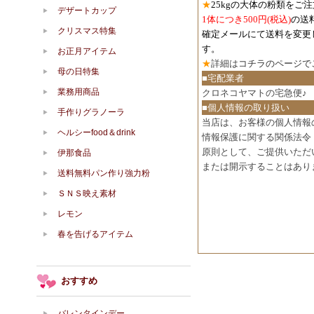
★
25kgの大体の粉類をご
デザートカップ
1体につき500円
(税込)
の送
クリスマス特集
確定メールにて送料を変更
す。
お正月アイテム
★
詳細は
コチラのページで
母の日特集
■宅配業者
業務用商品
クロネコヤマトの宅急便♪
■個人情報の取り扱い
手作りグラノーラ
当店は、お客様の個人情報
ヘルシーfood＆drink
情報保護に関する関係法令
原則として、ご提供いただ
伊那食品
または開示することはあり
送料無料パン作り強力粉
ＳＮＳ映え素材
レモン
春を告げるアイテム
おすすめ
バレンタインデー