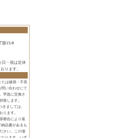
目15-9
（日・祝は定休
ております。
または破損・不良
お問い合わせにて
。早急に交換さ
担致します。
つきましては、
おります。
様都合により返
で納品書があるも
ださい。この場
になります。いず