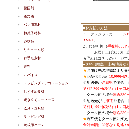
凝固剤
添加物
パン用素材
■お支払い方法
和菓子材料
１．クレジットカード（
V
AMEX
）
砂糖類
2．代金引換（
手数料330円
リキュール類
３．
→お買い上げ6,000
お手軽素材
★詳細は
コチラのページで
■送料（離島・山岳地帯な
香料
★
お届け先の地域により異
スパイス
★
商品代金合計
10,000
※配送先が
沖縄県
の場合、
トッピング・デコレーション
送料2,200円(税込)（1ヶ
おすすめ食材
クール便の場合
別途330
焼き立てコーヒー豆
※配送先が
北海道
の場合、
送料1,100円
(税込)
（1ヶ口
道具・器具類
クール便の場合
別途330
ラッピング材
★
通常便をクール便に変更
合計金額に関係なく別途33
焼成用ケース