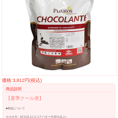
価格:3,812円(税込)
商品説明
【夏季クール便】
■商品について
カカオ分：62％以上(ココアバター分39％以上）