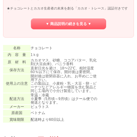
★チョコレートとカカオ生産者の未来を創る「カカオ・トレース」認証付きです
★
▼ベトナム産カカオ豆(トリニタリオ種)100％使用
▼ 商品説明の続きを見る ▼
▼ベトナム製ダーク・クーベルチュール
▼フルーティーな酸味、カカオの苦み、甘味がバランスよく、わずかにスパイシ
ーな香り
希少なフレーバービーン（トリニタリオ種）を100％使用した、カカオ分62％のベ
名称
チョコレート
トナム産ダーク・クーベルチュール。フルーティーな酸味と、わずかに香るスパ
内 容 量
1ｋg
イシーな香り。カカオの苦味、甘味のバランスが良いのが特徴です。 アレルゲン
カカオマス、砂糖、ココアバター、乳化
原 材 料
乳(コンタミ)、大豆
剤(大豆由来)、バニラ香料
直射⽇光を避け、18〜22℃、相対湿度
保存方法
60％以下にて保存。開封後は要密閉。
開封後は密閉容器に入れ、お早めにご使
用下さい。
使用上の注意
この製品は、小麦粉・乳・大豆・卵・ピ
ーナツなどアレルギー物質を含む製品と
同じ工場内で小分け製造しています。
常温・冷蔵
配送方法
※夏季（5月頃～9月頃）はクール便での
発送となります。
メーカー
ピュラトス
原産国
ベトナム
賞味期限
配送時より60日以上