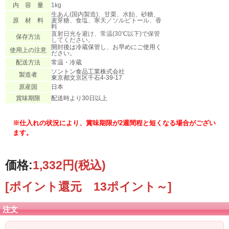
内 容 量
1kg
生あん(国内製造)、甘栗、水飴、砂糖、
原 材 料
麦芽糖、食塩、寒天／ソルビトール、香
料
直射日光を避け、常温(30℃以下)で保管
保存方法
してください。
開封後は冷蔵保管し、お早めにご使用く
使用上の注意
ださい。
配送方法
常温・冷蔵
ソントン食品工業株式会社
製造者
東京都文京区千石4-39-17
原産国
日本
賞味期限
配送時より30日以上
※仕入れの状況により、賞味期限が2週間程と短くなる場合がござい
ます。
価格:
1,332円
(税込)
[ポイント還元 13ポイント～]
注文