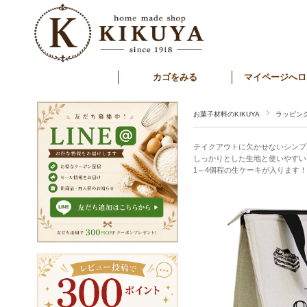
カゴをみる
マイページへロ
お菓子材料のKIKUYA
ラッピン
テイクアウトに欠かせないシンプ
しっかりとした生地と使いやすい
1～4個程の生ケーキが入ります