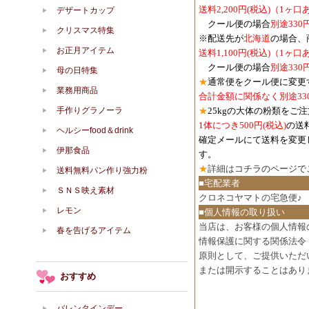
送料2,200円(税込)（1ヶ
デザートカップ
クール便の場合
別途330
クリスマス特集
※配送先が
北海道
の場合、
お正月アイテム
送料1,100円
(税込)
（1ヶ口
クール便の場合
別途330
母の日特集
★
通常便をクール便に変更
業務用商品
合計金額に関係なく別途33
手作りグラノーラ
★
25kgの大体の粉類をご
1体につき500円
(税込)
の送
ヘルシーfood＆drink
確定メールにて送料を変更
伊那食品
す。
★
詳細は
コチラのページで
送料無料パン作り強力粉
■宅配業者
ＳＮＳ映え素材
クロネコヤマトの宅急便♪
レモン
■個人情報の取り扱い
当店は、お客様の個人情報
春を告げるアイテム
情報保護に関する関係法令
原則として、ご提供いただ
または開示することはあり
おすすめ
バレンタインデー