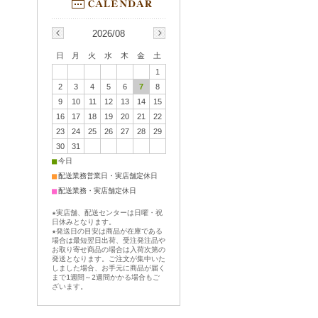
2026/08
日
月
火
水
木
金
土
1
2
3
4
5
6
7
8
9
10
11
12
13
14
15
16
17
18
19
20
21
22
23
24
25
26
27
28
29
30
31
■
今日
■
配送業務営業日・実店舗定休日
■
配送業務・実店舗定休日
★実店舗、配送センターは日曜・祝
日休みとなります。
★発送日の目安は商品が在庫である
場合は最短翌日出荷、受注発注品や
お取り寄せ商品の場合は入荷次第の
発送となります。ご注文が集中いた
しました場合、お手元に商品が届く
まで1週間～2週間かかる場合もご
ざいます。