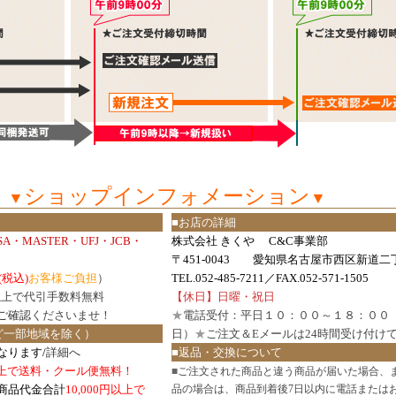
ショップインフォメーション
▼
▼
■お店の詳細
ISA・MASTER・UFJ・JCB・
株式会社 きくや C&C事業部
〒451-0043 愛知県名古屋市西区新道二丁
(税込)
お客様ご負担
）
TEL.052-485-7211／FAX.052-571-1505
円以上で代引手数料無料
【休日】日曜・祝日
ご確認
くださいませ！
★
電話受付：平日１０：００～１８：００
ど一部地域を除く）
日）
★
ご注文＆Eメールは24時間受け付け
なります/
詳細へ
■返品・交換について
円以上で送料・クール便無料！
■
ご注文された商品と違う商品が届いた場合、
商品代金合計
10,000円以上で
品の場合は、商品到着後7日以内に電話または