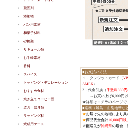
凝固剤
添加物
パン用素材
和菓子材料
砂糖類
リキュール類
お手軽素材
香料
■お支払い方法
スパイス
１．クレジットカード（
V
トッピング・デコレーション
AMEX
）
2．代金引換（
手数料330円
おすすめ食材
３．
→お買い上げ6,000
焼き立てコーヒー豆
★詳細は
コチラのページで
道具・器具類
■送料（離島・山岳地帯な
★
お届け先の地域により異
ラッピング材
★
商品代金合計
10,000
焼成用ケース
※配送先が
沖縄県
の場合、