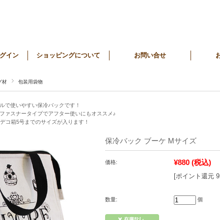
グイン
ショッピングについて
お問い合せ
グ材
包装用袋物
ルで使いやすい保冷バックです！
ファスナータイプでアフター使いにもオススメ♪
！デコ箱5号までのサイズが入ります！
保冷バック ブーケ Mサイズ
¥880
(税込)
価格:
[ポイント還元 
数量:
個