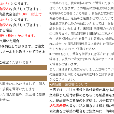
ご連絡のうえ、代金着払いにてご返送ください
口あたり）
となります。
せていただきます。この場合の送料は弊社が負
円(税込)
を負担して頂きます。
■
お客様のご都合による場合 、食品及び飲料に
商品代金合計
10,000円以上で
商品の特性上、返品をご遠慮させていただいて
あたり）
となります。
食品及び飲料以外の商品につきましては、お客
円
(税込)
を負担して頂きます。
品をお受けいたします。未開封･未使用のもの
する場合
のに限ります。商品到着後７日以内にご連絡く
0円（税込）かかります。
合、送料･返金にかかる費用はお客様のご負担
注文頂いた場合
れの場合でも商品到着後8日以上経過した商品
料を負担して頂きます。ご注文
たしかねますのでご了承ください。
しメールをお送りさせて頂きま
■
ご連絡もなく、受取を拒否または不在により
場合は、以後のご注文において当店のサービス
ご確認
くださいませ！
く場合がございます。
また、返送された際にかかりました送料につい
の返品交換と同じく返品時の送料をご請求させ
予めご了承下さい。
の取扱いにあたりまして、個人
■納品書・領収書について
・規範を遵守いたします。
当店では、ご注文者様と送付者様が異なる
いた個人情報を、第三者に提供
文者様また送付者様のどちらにも納品書を
ません。
ん。納品書をご希望のお客様は、お手数で
納品書希望
の旨をご記入頂きます様お願い
領収書をご希望の場合もご注文時に、備考