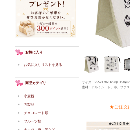
お気に入り
お気に入りリストを見る
サイズ：255×170×H290(H150)m
商品カテゴリ
素材：アルミシート、布、ファス
小麦粉
乳製品
★ご注文
チョコレート類
フルーツ類
ナッツ・栗・芋など