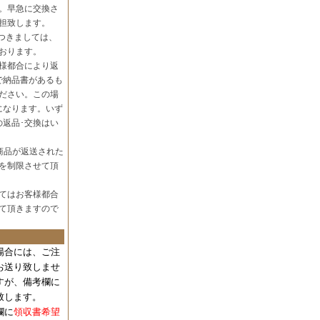
。早急に交換さ
担致します。
つきましては、
おります。
様都合により返
で納品書があるも
ださい。この場
になります。いず
の返品･交換はい
商品が返送された
を制限させて頂
てはお客様都合
て頂きますので
場合には、
ご注
お送り致しませ
すが、備考欄に
致します。
欄に
領収書希望