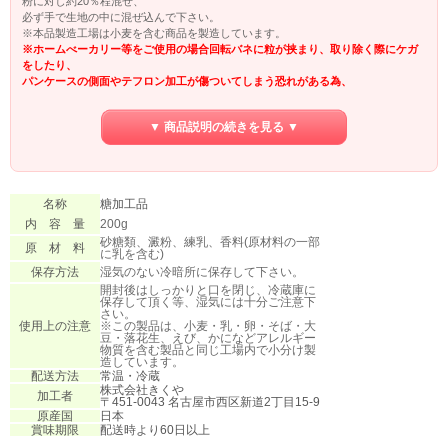
粉に対し約20％程混ぜ、
必ず手で生地の中に混ぜ込んで下さい。
※本品製造工場は小麦を含む商品を製造しています。
※ホームべーカリー等をご使用の場合回転バネに粒が挟まり、取り除く際にケガ
をしたり、
パンケースの側面やテフロン加工が傷ついてしまう恐れがある為、
必ず生地を取り出して、手で包み込んで下さい。
※スポンジやクッキー、マドレーヌ等の水分の少ないお菓子へのご使用や、トッ
▼ 商品説明の続きを見る ▼
ピングに使用すると溶けない可能性が高いです。
必ず生地の中に練りこんでご使用下さい。
蒸しパンに限りトッピング利用は可能です。
※最低でも生地の中で8-10分加熱しないとジャム化しません。
名称
糖加工品
内 容 量
200g
砂糖類、澱粉、練乳、香料(原材料の一部
原 材 料
に乳を含む)
保存方法
湿気のない冷暗所に保存して下さい。
開封後はしっかりと口を閉じ、冷蔵庫に
保存して頂く等、湿気には十分ご注意下
さい。
使用上の注意
※この製品は、小麦・乳・卵・そば・大
豆・落花生、えび、かになどアレルギー
物質を含む製品と同じ工場内で小分け製
造しています。
配送方法
常温・冷蔵
株式会社きくや
加工者
〒451-0043 名古屋市西区新道2丁目15-9
原産国
日本
賞味期限
配送時より60日以上