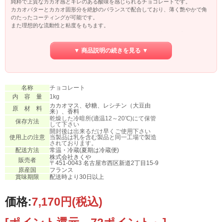
純粋で上質なカカオ感とキレのある酸味を感じられるチョコレートです。
カカオバターとカカオ固形分を絶妙のバランスで配合しており、薄く艶やかで角
のたったコーティングが可能です。
また理想的な流動性と粘度をもちます。
しっかりとしたチョコレート感がセンターやフィリングの風味を引き立てます。
▼ 商品説明の続きを見る ▼
名称
チョコレート
内 容 量
1kg
カカオマス、砂糖、レシチン（大豆由
原 材 料
来）、香料
乾燥した冷暗所(適温12～20℃)にて保管
保存方法
して下さい
開封後は出来るだけ早くご使用下さい
使用上の注意
当製品は乳を含む製品と同一工場で製造
されております。
配送方法
常温・冷蔵(夏期は冷蔵便)
株式会社きくや
販売者
〒451-0043 名古屋市西区新道2丁目15-9
原産国
フランス
賞味期限
配送時より30日以上
価格:
7,170円
(税込)