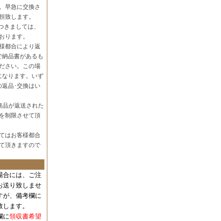
。早急に交換さ
担致します。
つきましては、
おります。
様都合により返
で納品書があるも
ださい。この場
になります。いず
の返品･交換はい
商品が返送された
を制限させて頂
てはお客様都合
て頂きますので
場合には、
ご注
お送り致しませ
すが、備考欄に
致します。
欄に
領収書希望