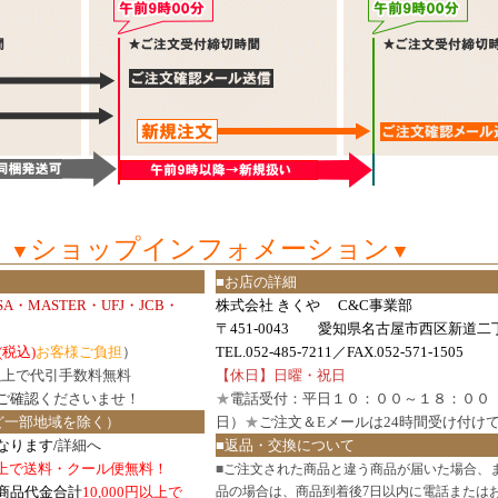
ショップインフォメーション
▼
▼
■お店の詳細
ISA・MASTER・UFJ・JCB・
株式会社 きくや C&C事業部
〒451-0043 愛知県名古屋市西区新道二丁
(税込)
お客様ご負担
）
TEL.052-485-7211／FAX.052-571-1505
円以上で代引手数料無料
【休日】日曜・祝日
ご確認
くださいませ！
★
電話受付：平日１０：００～１８：００
ど一部地域を除く）
日）
★
ご注文＆Eメールは24時間受け付け
なります/
詳細へ
■返品・交換について
円以上で送料・クール便無料！
■
ご注文された商品と違う商品が届いた場合、
商品代金合計
10,000円以上で
品の場合は、商品到着後7日以内に電話または