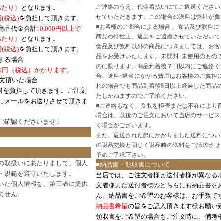
ご連絡のうえ、代金着払いにてご返送ください
口あたり）
となります。
せていただきます。この場合の送料は弊社が負
円(税込)
を負担して頂きます。
■
お客様のご都合による場合 、食品及び飲料に
商品代金合計
10,000円以上で
商品の特性上、返品をご遠慮させていただいて
あたり）
となります。
食品及び飲料以外の商品につきましては、お客
円
(税込)
を負担して頂きます。
品をお受けいたします。未開封･未使用のもの
する場合
のに限ります。商品到着後７日以内にご連絡く
0円（税込）かかります。
合、送料･返金にかかる費用はお客様のご負担
注文頂いた場合
れの場合でも商品到着後8日以上経過した商品
料を負担して頂きます。ご注文
たしかねますのでご了承ください。
しメールをお送りさせて頂きま
■
ご連絡もなく、受取を拒否または不在により
場合は、以後のご注文において当店のサービス
ご確認
くださいませ！
く場合がございます。
また、返送された際にかかりました送料につい
の返品交換と同じく返品時の送料をご請求させ
予めご了承下さい。
の取扱いにあたりまして、個人
■納品書・領収書について
・規範を遵守いたします。
当店では、ご注文者様と送付者様が異なる
いた個人情報を、第三者に提供
文者様また送付者様のどちらにも納品書を
ません。
ん。納品書をご希望のお客様は、お手数で
納品書希望
の旨をご記入頂きます様お願い
領収書をご希望の場合もご注文時に、備考