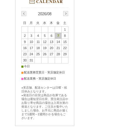
2026/08
日
月
火
水
木
金
土
1
2
3
4
5
6
7
8
9
10
11
12
13
14
15
16
17
18
19
20
21
22
23
24
25
26
27
28
29
30
31
■
今日
■
配送業務営業日・実店舗定休日
■
配送業務・実店舗定休日
★実店舗、配送センターは日曜・祝
日休みとなります。
★発送日の目安は商品が在庫である
場合は最短翌日出荷、受注発注品や
お取り寄せ商品の場合は入荷次第の
発送となります。ご注文が集中いた
しました場合、お手元に商品が届く
まで1週間～2週間かかる場合もご
ざいます。