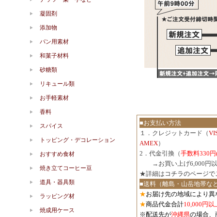
凝固剤
添加物
パン用素材
和菓子材料
砂糖類
リキュール類
お手軽素材
香料
■お支払い方法
スパイス
１．クレジットカード（
V
トッピング・デコレーション
AMEX
）
2．代金引換（
手数料330円
おすすめ食材
３．
→お買い上げ6,000
焼き立てコーヒー豆
★詳細は
コチラのページで
道具・器具類
■送料（離島・山岳地帯な
★
お届け先の地域により異
ラッピング材
★
商品代金合計
10,000
焼成用ケース
※配送先が
沖縄県
の場合、