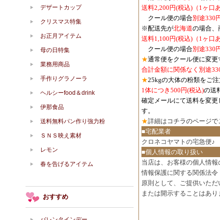
デザートカップ
送料2,200円(税込)（1ヶ
クール便の場合
別途330
クリスマス特集
※配送先が
北海道
の場合、
お正月アイテム
送料1,100円
(税込)
（1ヶ口
クール便の場合
別途330
母の日特集
★
通常便をクール便に変更
業務用商品
合計金額に関係なく別途33
手作りグラノーラ
★
25kgの大体の粉類をご
1体につき500円
(税込)
の送
ヘルシーfood＆drink
確定メールにて送料を変更
伊那食品
す。
★
詳細は
コチラのページで
送料無料パン作り強力粉
■宅配業者
ＳＮＳ映え素材
クロネコヤマトの宅急便♪
レモン
■個人情報の取り扱い
当店は、お客様の個人情報
春を告げるアイテム
情報保護に関する関係法令
原則として、ご提供いただ
または開示することはあり
おすすめ
バレンタインデー