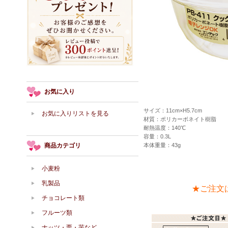
お気に入り
サイズ：11cm×H5.7cm
お気に入りリストを見る
材質：ポリカーボネイト樹脂
耐熱温度：140℃
容量：0.3L
商品カテゴリ
本体重量：43g
小麦粉
乳製品
★ご注文
チョコレート類
フルーツ類
ナッツ・栗・芋など