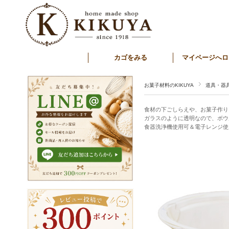
カゴをみる
マイページへロ
お菓子材料のKIKUYA
道具・器
食材の下ごしらえや、お菓子作り
ガラスのように透明なので、ボウ
食器洗浄機使用可＆電子レンジ使