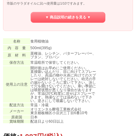
市販のサラダオイルに比べ使用量は1/10ですみます。
パンにスプレーすれば、つや出し油としてもお使い いただけます。
▼ 商品説明の続きを見る ▼
アレルギー物質：なし 遺伝子組換：不分別
名称
食用植物油
内 容 量
500ml(395g)
菜種油、レシチン、バターフレーバー、
原 材 料
ブタン、プロパン
保存方法
常温暗所で保管してください。
開封後はお早めにご使用ください。
直接吸い込んだり、目に向けてスプレー
したり、高温の物や火炎に向けてのスプ
レーは絶対しないでください。幼児の手
の届かないところに置いて下さい。決し
使用上の注意
て穴を開けないでください。寒い季節に
は噴射状態が悪くなり場合があります
が、常温(20℃程度)に戻せばスプレーで
きます。熱湯などでは温めないで下さ
い。逆さにして噴霧しないで下さい。
配送方法
常温・冷蔵
オリエンタル酵母工業株式会社
メーカー
東京都板橋区小豆沢三丁目6番10号
原産国
日本
賞味期限
配送日より60日以上