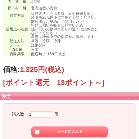
内 容 量
2.5kg
原 材 料
北海道産小麦粉
保存方法：高温多湿、直射日光を避け、
保存方法
冷暗所20℃以下にて保存してください。
開封後はお早めにご使用ください。
粉類は匂いを吸着しやすいため
使用上の注意
強い匂いの物や水回りの近くには保管し
ないでください。
夏場は冷蔵庫での保管をお薦めします。
配送方法
常温・冷蔵・冷凍
メーカー
江別製粉
原産国
日本
賞味期限
配送時より60日以上
価格:
1,325円
(税込)
[ポイント還元 13ポイント～]
注文
購入数：
個