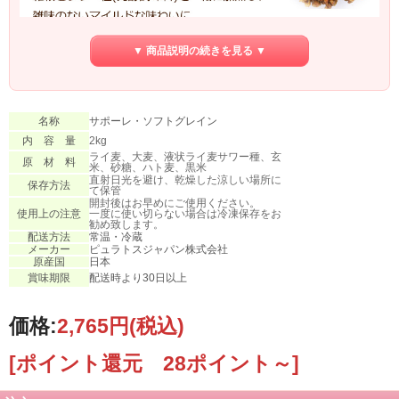
▼ 商品説明の続きを見る ▼
名称
サポーレ・ソフトグレイン
内 容 量
2kg
ライ麦、大麦、液状ライ麦サワー種、玄
原 材 料
米、砂糖、ハト麦、黒米
直射日光を避け、乾燥した涼しい場所に
保存方法
て保管
開封後はお早めにご使用ください。
使用上の注意
一度に使い切らない場合は冷凍保存をお
勧め致します。
配送方法
常温・冷蔵
メーカー
ピュラトスジャパン株式会社
原産国
日本
賞味期限
配送時より30日以上
価格:
2,765円
(税込)
[ポイント還元 28ポイント～]