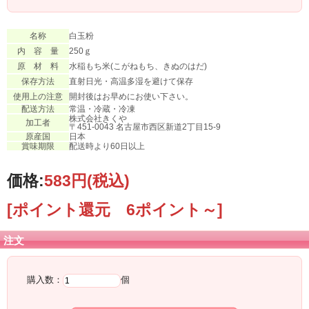
名称
白玉粉
内 容 量
250ｇ
原 材 料
水稲もち米(こがねもち、きぬのはだ)
保存方法
直射日光・高温多湿を避けて保存
使用上の注意
開封後はお早めにお使い下さい。
配送方法
常温・冷蔵・冷凍
株式会社きくや
加工者
〒451-0043 名古屋市西区新道2丁目15-9
原産国
日本
賞味期限
配送時より60日以上
価格:
583円
(税込)
[ポイント還元 6ポイント～]
注文
購入数：
個