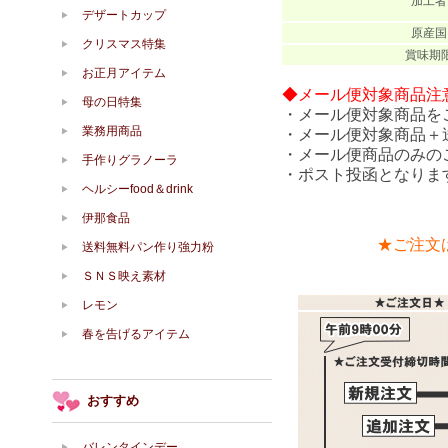
加工者
デザートカップ
原産国
クリスマス特集
賞味期
お正月アイテム
◆メール便対象商品注
母の日特集
・メール便対象商品を
業務用商品
・メール便対象商品＋
・メール便商品のみの
手作りグラノーラ
・ポスト投函となりま
ヘルシーfood＆drink
伊那食品
★ご注文
送料無料パン作り強力粉
ＳＮＳ映え素材
レモン
春を告げるアイテム
おすすめ
バレンタインデー