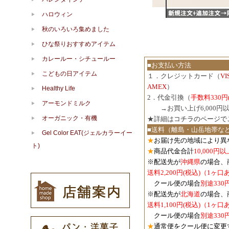
ハロウィン
秋のいろいろ集めました
ひな祭りおすすめアイテム
カレールー・シチュールー
■お支払い方法
こどもの日アイテム
１．クレジットカード（
V
AMEX
）
Healthy Life
2．代金引換（
手数料330円
アーモンドミルク
３．
→お買い上げ6,000
オーガニック・有機
★詳細は
コチラのページで
■送料（離島・山岳地帯な
Gel Color EAT(ジェルカラーイー
★
お届け先の地域により異
ト)
★
商品代金合計
10,000
※配送先が
沖縄県
の場合、
送料2,200円(税込)（1ヶ
クール便の場合
別途330
※配送先が
北海道
の場合、
送料1,100円
(税込)
（1ヶ口
クール便の場合
別途330
★
通常便をクール便に変更