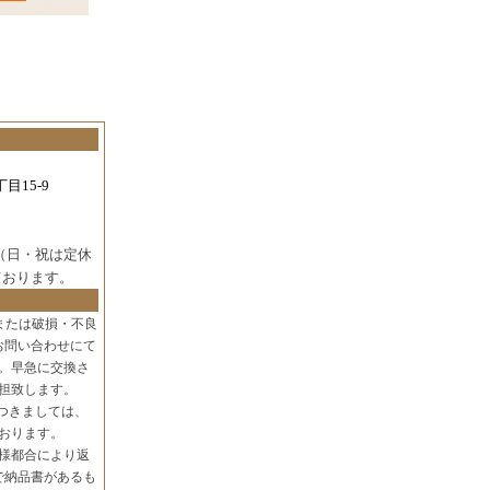
目15-9
（日・祝は定休
ております。
または破損・不良
お問い合わせにて
。早急に交換さ
担致します。
つきましては、
おります。
様都合により返
で納品書があるも