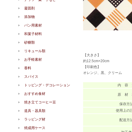
凝固剤
添加物
パン用素材
和菓子材料
砂糖類
リキュール類
【大きさ】
お手軽素材
約12.5cm×20cm
【印刷色】
香料
オレンジ、黒、クリーム
スパイス
内 容 
トッピング・デコレーション
おすすめ食材
原 材 
焼き立てコーヒー豆
保存方
使用上の
道具・器具類
ラッピング材
配送方
焼成用ケース