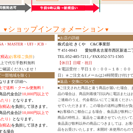
ショップインフォメーション
▼
▼
■お店の詳細
ISA・MASTER・UFJ・JCB・
株式会社 きくや C&C事業部
〒451-0043 愛知県名古屋市西区新道二丁
(税込)
お客様ご負担
）
TEL.052-485-7211／FAX.052-571-1505
円以上で代引手数料無料
【休日】日曜・祝日
ご確認
くださいませ！
★
電話受付：平日１０：００～１８：００
ど一部地域を除く）
日）
★
ご注文＆Eメールは24時間受け付け
なります/
詳細へ
■返品・交換について
円以上で送料・クール便無料！
■
ご注文された商品と違う商品が届いた場合、
商品代金合計
10,000円以上で
品の場合は、商品到着後7日以内に電話または
ご連絡のうえ、代金着払いにてご返送ください
口あたり）
となります。
せていただきます。この場合の送料は弊社が負
円(税込)
を負担して頂きます。
■
お客様のご都合による場合 、食品及び飲料に
商品代金合計
10,000円以上で
商品の特性上、返品をご遠慮させていただいて
あたり）
となります。
食品及び飲料以外の商品につきましては、お客
円
(税込)
を負担して頂きます。
品をお受けいたします。未開封･未使用のもの
する場合