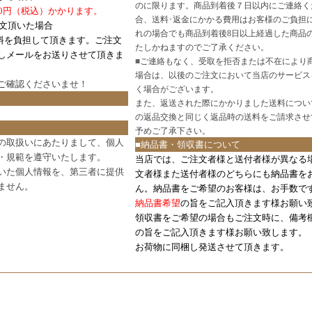
のに限ります。商品到着後７日以内にご連絡く
0円（税込）かかります。
合、送料･返金にかかる費用はお客様のご負担
注文頂いた場合
れの場合でも商品到着後8日以上経過した商品
料を負担して頂きます。ご注文
たしかねますのでご了承ください。
しメールをお送りさせて頂きま
■
ご連絡もなく、受取を拒否または不在により
場合は、以後のご注文において当店のサービス
ご確認
くださいませ！
く場合がございます。
また、返送された際にかかりました送料につい
の返品交換と同じく返品時の送料をご請求させ
予めご了承下さい。
の取扱いにあたりまして、個人
■納品書・領収書について
・規範を遵守いたします。
当店では、ご注文者様と送付者様が異なる
いた個人情報を、第三者に提供
文者様また送付者様のどちらにも納品書を
ません。
ん。納品書をご希望のお客様は、お手数で
納品書希望
の旨をご記入頂きます様お願い
領収書をご希望の場合もご注文時に、備考
の旨をご記入頂きます様お願い致します。
お荷物に同梱し発送させて頂きます。