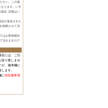
ださい。この場
になります。いず
の返品･交換はい
商品が返送された
を制限させて頂
てはお客様都合
て頂きますので
場合には、
ご注
お送り致しませ
すが、備考欄に
致します。
欄に
領収書希望