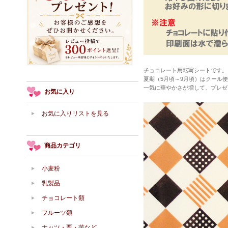
チョコレート用転写シートです。
夏期（5月頃～9月頃）はクール
一気に華やかさが増して、プレゼ
お気に入り
お気に入りリストを見る
商品カテゴリ
小麦粉
乳製品
チョコレート類
フルーツ類
ナッツ・栗・芋など