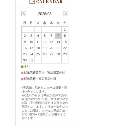
2026/08
日
月
火
水
木
金
土
1
2
3
4
5
6
7
8
9
10
11
12
13
14
15
16
17
18
19
20
21
22
23
24
25
26
27
28
29
30
31
■
今日
■
配送業務営業日・実店舗定休日
■
配送業務・実店舗定休日
★実店舗、配送センターは日曜・祝
日休みとなります。
★発送日の目安は商品が在庫である
場合は最短翌日出荷、受注発注品や
お取り寄せ商品の場合は入荷次第の
発送となります。ご注文が集中いた
しました場合、お手元に商品が届く
まで1週間～2週間かかる場合もご
ざいます。