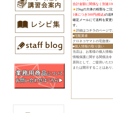
合計金額に関係なく別途33
★
25kgの大体の粉類をご
1体につき500円
(税込)
の送
確定メールにて送料を変更
す。
★
詳細は
コチラのページで
■宅配業者
クロネコヤマトの宅急便♪
■個人情報の取り扱い
当店は、お客様の個人情報
情報保護に関する関係法令
原則として、ご提供いただ
または開示することはあり