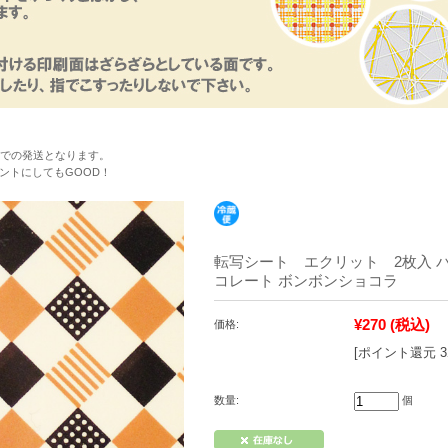
便での発送となります。
ントにしてもGOOD！
転写シート エクリット 2枚入 
コレート ボンボンショコラ
¥270
(税込)
価格:
[ポイント還元 
数量:
個