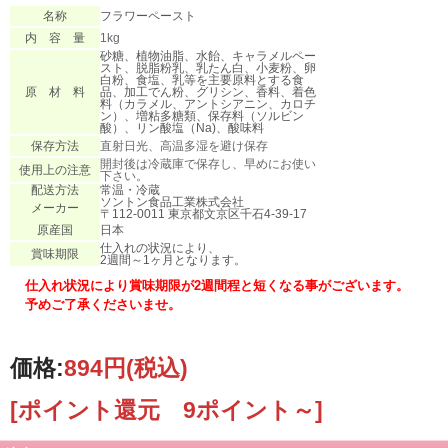
名称
フラワーペースト
内 容 量
1kg
砂糖、植物油脂、水飴、キャラメルペー
スト、脱脂粉乳、乳たん白、小麦粉、卵
白粉、食塩、乳等を主要原料とする食
原 材 料
品、加工でん粉、グリシン、香料、着色
料（カラメル、アントシアニン、カロチ
ン）、増粘多糖類、保存料（ソルビン
酸）、リン酸塩（Na)、酸味料
保存方法
直射日光、高温多湿を避け保存
開封後は冷蔵庫で保存し、早めにお使い
使用上の注意
下さい。
配送方法
常温・冷蔵
ソントン食品工業株式会社
メーカー
〒112-0011 東京都文京区千石4-39-17
原産国
日本
仕入れの状況により、
賞味期限
2週間～1ヶ月となります。
仕入れ状況により賞味期限が2週間程と短くなる事がございます。
予めご了承くださいませ。
価格:
894円
(税込)
[ポイント還元 9ポイント～]