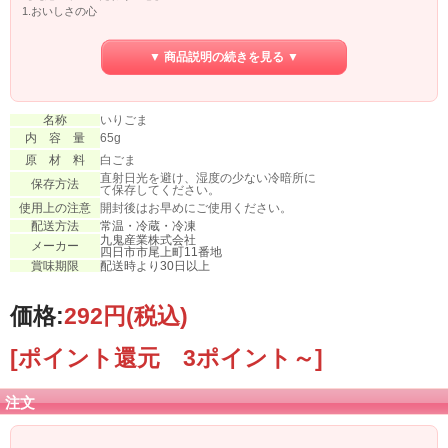
1.おいしさの心
・厳選した白ごまを使用しています。
・香味を引き出す深入り仕立て。
▼ 商品説明の続きを見る ▼
・口に広がる香ばしさは絶妙な焙煎温度から。
2.安心の心
・自社で残留農薬検査を行った原材料を使用
名称
いりごま
・国際規格の認証を取得した工場で作っています。
内 容 量
65g
原 材 料
白ごま
直射日光を避け、湿度の少ない冷暗所に
保存方法
て保存してください。
使用上の注意
開封後はお早めにご使用ください。
配送方法
常温・冷蔵・冷凍
九鬼産業株式会社
メーカー
四日市市尾上町11番地
賞味期限
配送時より30日以上
価格:
292円
(税込)
[ポイント還元 3ポイント～]
注文