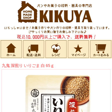
九鬼 深煎り いりごま 白 65ｇ