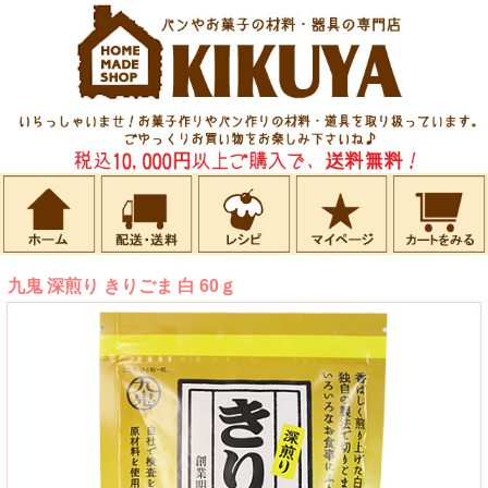
九鬼 深煎り きりごま 白 60ｇ