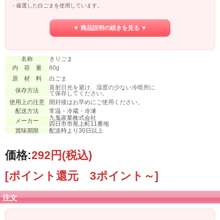
・厳選した白ごまを使用しています。
・香りを味わって頂くため香ばしい深入りに。
・ごまを切ることで食感と香味を引き出しました。
▼ 商品説明の続きを見る ▼
・いろいろなお食事にそのままふりかけて。
2.安心の心
・自社で残留農薬検査を行った原材料を使用・
名称
きりごま
・国際規格の認証を取得した工場で作っています。
内 容 量
60g
原 材 料
白ごま
直射日光を避け、湿度の少ない冷暗所に
保存方法
て保存してください。
使用上の注意
開封後はお早めにご使用ください。
配送方法
常温・冷蔵・冷凍
九鬼産業株式会社
メーカー
四日市市尾上町11番地
賞味期限
配送時より30日以上
価格:
292円
(税込)
[ポイント還元 3ポイント～]
注文