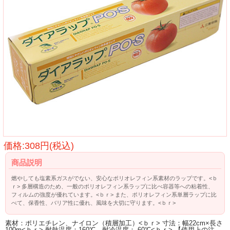
価格:308円(税込)
商品説明
燃やしても塩素系ガスがでない、安心なポリオレフィン系素材のラップです。<ｂ
ｒ> 多層構造のため、一般のポリオレフィン系ラップに比べ容器等への粘着性、
フィルムの強度が優れています。<ｂｒ> また、ポリオレフィン系単層ラップに比
べて、保香性、バリア性に優れ、風味を大切に守ります。<ｂｒ>
素材：ポリエチレン、ナイロン（積層加工）<ｂｒ> 寸法：幅22cm×長さ
100m<ｂｒ> 耐熱温度：160℃ 耐冷温度：-60℃<ｂｒ> 【使用上の注