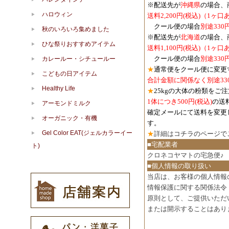
※配送先が
沖縄県
の場合、
ハロウィン
送料2,200円(税込)（1ヶ
クール便の場合
別途330
秋のいろいろ集めました
※配送先が
北海道
の場合、
ひな祭りおすすめアイテム
送料1,100円
(税込)
（1ヶ口
クール便の場合
別途330
カレールー・シチュールー
★
通常便をクール便に変更
こどもの日アイテム
合計金額に関係なく別途33
Healthy Life
★
25kgの大体の粉類をご
1体につき500円
(税込)
の送
アーモンドミルク
確定メールにて送料を変更
オーガニック・有機
す。
Gel Color EAT(ジェルカラーイー
★
詳細は
コチラのページで
■宅配業者
ト)
クロネコヤマトの宅急便♪
■個人情報の取り扱い
当店は、お客様の個人情報
情報保護に関する関係法令
原則として、ご提供いただ
または開示することはあり