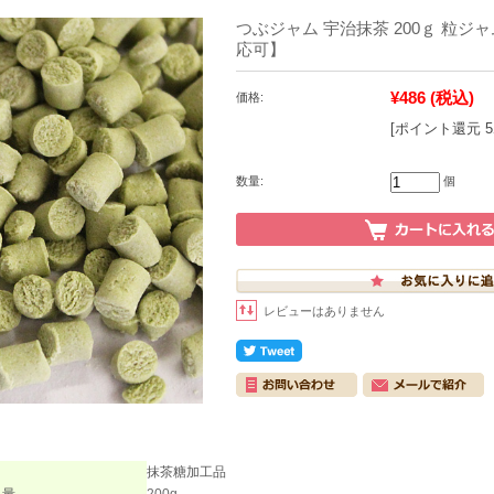
つぶジャム 宇治抹茶 200ｇ 粒ジ
応可】
¥486
(税込)
価格:
[ポイント還元 
数量:
個
レビューはありません
抹茶糖加工品