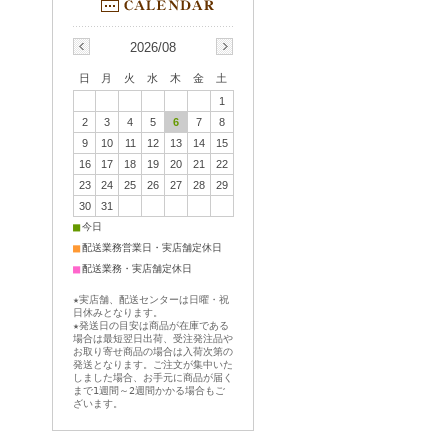
2026/08
日
月
火
水
木
金
土
1
2
3
4
5
6
7
8
9
10
11
12
13
14
15
16
17
18
19
20
21
22
23
24
25
26
27
28
29
30
31
■
今日
■
配送業務営業日・実店舗定休日
■
配送業務・実店舗定休日
★実店舗、配送センターは日曜・祝
日休みとなります。
★発送日の目安は商品が在庫である
場合は最短翌日出荷、受注発注品や
お取り寄せ商品の場合は入荷次第の
発送となります。ご注文が集中いた
しました場合、お手元に商品が届く
まで1週間～2週間かかる場合もご
ざいます。