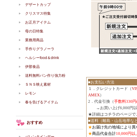
デザートカップ
クリスマス特集
お正月アイテム
母の日特集
業務用商品
手作りグラノーラ
ヘルシーfood＆drink
伊那食品
送料無料パン作り強力粉
■お支払い方法
ＳＮＳ映え素材
１．クレジットカード（
V
レモン
AMEX
）
2．代金引換（
手数料330円
春を告げるアイテム
３．
→お買い上げ6,000
★詳細は
コチラのページで
■送料（離島・山岳地帯な
おすすめ
★
お届け先の地域により異
★
商品代金合計
10,000
バレンタインデー