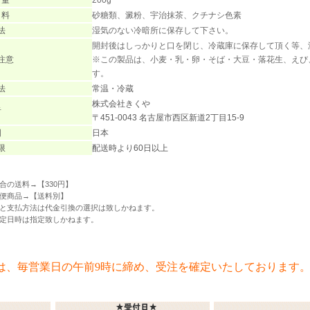
 量
200g
 料
砂糖類、澱粉、宇治抹茶、クチナシ色素
法
湿気のない冷暗所に保存して下さい。
開封後はしっかりと口を閉じ、冷蔵庫に保存して頂く等、
注意
※この製品は、小麦・乳・卵・そば・大豆・落花生、えび
す。
法
常温・冷蔵
株式会社きくや
者
〒451-0043 名古屋市西区新道2丁目15-9
国
日本
限
配送時より60日以上
合の送料→【330円】
便商品→【送料別】
と支払方法は代金引換の選択は致しかねます。
定日時は指定致しかねます。
は、毎営業日の午前9時に締め、受注を確定いたしております