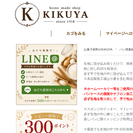
カゴをみる
マイページへロ
お菓子材料のKIKUYA
パン用素
生地に混ぜ込み焼くだけで、簡単
粉に対し約20％程混ぜ、
必ず手で生地の中に混ぜ込んで下
※本品製造工場は小麦を含む商品
※ホームべーカリー等をご使用の
パンケースの側面やテフロン加工
必ず生地を取り出して、手で包み
※スポンジやクッキー、マドレー
必ず生地の中に練りこんでご使用
蒸しパンに限りトッピング利用は
※最低でも生地の中で8-10分加