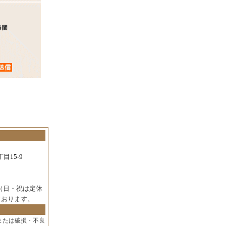
目15-9
（日・祝は定休
ております。
または破損・不良