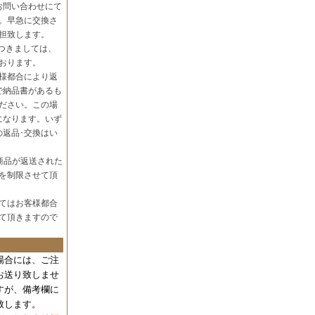
お問い合わせにて
。早急に交換さ
担致します。
つきましては、
おります。
様都合により返
で納品書があるも
ださい。この場
になります。いず
の返品･交換はい
商品が返送された
を制限させて頂
てはお客様都合
て頂きますので
場合には、
ご注
お送り致しませ
すが、備考欄に
致します。