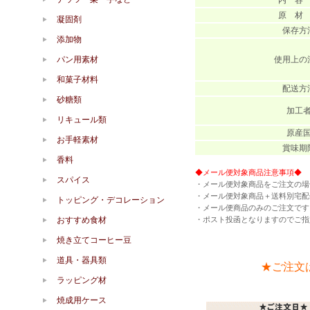
内 容
原 材
凝固剤
保存方
添加物
パン用素材
使用上の
和菓子材料
配送方
砂糖類
加工
リキュール類
原産
お手軽素材
賞味期
香料
◆メール便対象商品注意事項◆
スパイス
・メール便対象商品をご注文の場
・メール便対象商品＋送料別宅配
トッピング・デコレーション
・メール便商品のみのご注文です
おすすめ食材
・ポスト投函となりますのでご指
焼き立てコーヒー豆
道具・器具類
★ご注文
ラッピング材
焼成用ケース