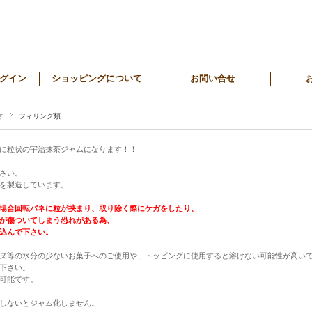
グイン
ショッピングについて
お問い合せ
材
フィリング類
に粒状の宇治抹茶ジャムになります！！
さい。
を製造しています。
場合回転バネに粒が挟まり、取り除く際にケガをしたり、
が傷ついてしまう恐れがある為、
込んで下さい。
ヌ等の水分の少ないお菓子へのご使用や、トッピングに使用すると溶けない可能性が高い
下さい。
可能です。
熱しないとジャム化しません。