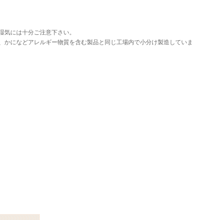
湿気には十分ご注意下さい。
、かになどアレルギー物質を含む製品と同じ工場内で小分け製造していま
。