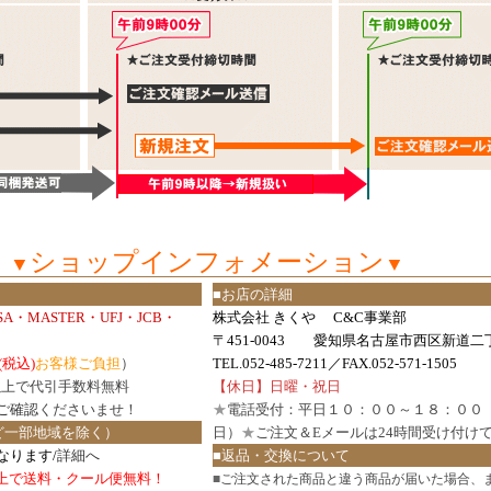
ショップインフォメーション
▼
▼
■お店の詳細
ISA・MASTER・UFJ・JCB・
株式会社 きくや C&C事業部
〒451-0043 愛知県名古屋市西区新道二丁
(税込)
お客様ご負担
）
TEL.052-485-7211／FAX.052-571-1505
円以上で代引手数料無料
【休日】日曜・祝日
ご確認
くださいませ！
★
電話受付：平日１０：００～１８：００
ど一部地域を除く）
日）
★
ご注文＆Eメールは24時間受け付け
なります/
詳細へ
■返品・交換について
円以上で送料・クール便無料！
■
ご注文された商品と違う商品が届いた場合、