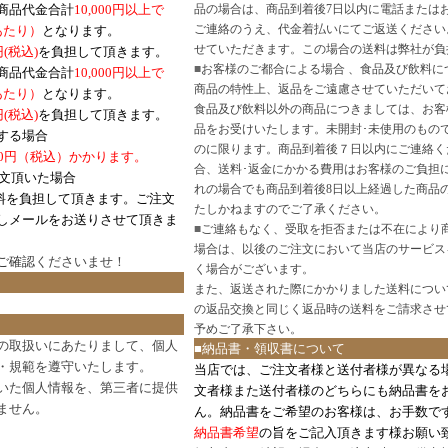
商品代金合計
10,000円以上で
品の場合は、商品到着後7日以内に電話または
ご連絡のうえ、代金着払いにてご返送ください
口あたり）
となります。
せていただきます。この場合の送料は弊社が負
円(税込)
を負担して頂きます。
■
お客様のご都合による場合 、食品及び飲料に
商品代金合計
10,000円以上で
商品の特性上、返品をご遠慮させていただいて
あたり）
となります。
食品及び飲料以外の商品につきましては、お客
円
(税込)
を負担して頂きます。
品をお受けいたします。未開封･未使用のもの
する場合
のに限ります。商品到着後７日以内にご連絡く
0円（税込）かかります。
合、送料･返金にかかる費用はお客様のご負担
注文頂いた場合
れの場合でも商品到着後8日以上経過した商品
料を負担して頂きます。ご注文
たしかねますのでご了承ください。
しメールをお送りさせて頂きま
■
ご連絡もなく、受取を拒否または不在により
場合は、以後のご注文において当店のサービス
ご確認
くださいませ！
く場合がございます。
また、返送された際にかかりました送料につい
の返品交換と同じく返品時の送料をご請求させ
予めご了承下さい。
の取扱いにあたりまして、個人
■納品書・領収書について
・規範を遵守いたします。
当店では、ご注文者様と送付者様が異なる
いた個人情報を、第三者に提供
文者様また送付者様のどちらにも納品書を
ません。
ん。納品書をご希望のお客様は、お手数で
納品書希望
の旨をご記入頂きます様お願い