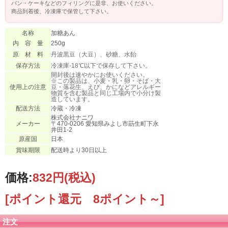
パン・ケーキなどのフィリングに是非、お使いください。
商品到着後、冷凍庫で保管して下さい。
名称
加糖あん
内 容 量
250g
原 材 料
丹波黒豆（大豆）、砂糖、水飴
保存方法
冷凍庫-18℃以下で保存して下さい。
開封後は速やかにお使いください。
※この製品は、小麦・乳・卵・そば・大
使用上の注意
豆・落花生、えび、かになどアレルギー
物質を含む製品と同じ工場内で小分け製
造しています。
配送方法
冷蔵・冷凍
株式会社ナニワ
メーカー
〒470-0206 愛知県みよし市莇生町下永
井田1-2
原産国
日本
賞味期限
配送時より30日以上
価格:
832円
(税込)
[ポイント還元 8ポイント～]
注文