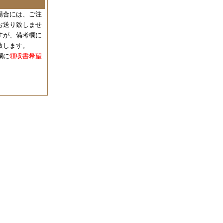
場合には、
ご注
お送り致しませ
すが、備考欄に
致します。
欄に
領収書希望