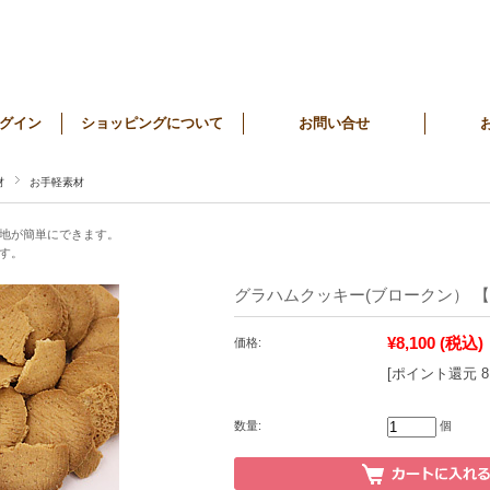
グイン
ショッピングについて
お問い合せ
材
お手軽素材
地が簡単にできます。
す。
グラハムクッキー(ブロークン） 【5
¥8,100
(税込)
価格:
[ポイント還元 
数量:
個