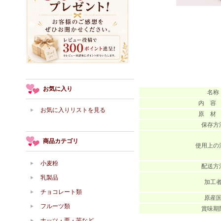
お気に入り
名称
内 容
お気に入りリストを見る
原 材
保存方
商品カテゴリ
使用上の
小麦粉
配送方
乳製品
加工
チョコレート類
原産
フルーツ類
賞味期
ナッツ・栗・芋など