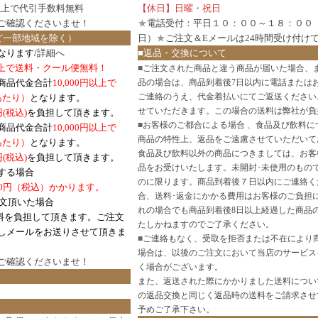
円以上で代引手数料無料
【休日】日曜・祝日
ご確認
くださいませ！
★
電話受付：平日１０：００～１８：００
ど一部地域を除く）
日）
★
ご注文＆Eメールは24時間受け付け
なります/
詳細へ
■返品・交換について
円以上で送料・クール便無料！
■
ご注文された商品と違う商品が届いた場合、
商品代金合計
10,000円以上で
品の場合は、商品到着後7日以内に電話または
ご連絡のうえ、代金着払いにてご返送ください
口あたり）
となります。
せていただきます。この場合の送料は弊社が負
円(税込)
を負担して頂きます。
■
お客様のご都合による場合 、食品及び飲料に
商品代金合計
10,000円以上で
商品の特性上、返品をご遠慮させていただいて
あたり）
となります。
食品及び飲料以外の商品につきましては、お客
円
(税込)
を負担して頂きます。
品をお受けいたします。未開封･未使用のもの
する場合
のに限ります。商品到着後７日以内にご連絡く
0円（税込）かかります。
合、送料･返金にかかる費用はお客様のご負担
注文頂いた場合
れの場合でも商品到着後8日以上経過した商品
料を負担して頂きます。ご注文
たしかねますのでご了承ください。
しメールをお送りさせて頂きま
■
ご連絡もなく、受取を拒否または不在により
場合は、以後のご注文において当店のサービス
ご確認
くださいませ！
く場合がございます。
また、返送された際にかかりました送料につい
の返品交換と同じく返品時の送料をご請求させ
予めご了承下さい。