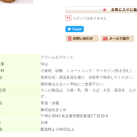
レビューはありません
グラハムビスケット
 量
5kｇ
 料
小麦粉、砂糖、ショートニング、マーガリン(乳を含む）
法
直射日光・高温多湿を避け、冷暗所で保存してください。
開封後はなるべく早めにご使用下さい。
注意
※この製品は、小麦・乳・卵・そば・大豆・落花生、えび
す。
法
常温・冷蔵
株式会社きくや
者
〒451-0043 名古屋市西区新道2丁目15-9
国
日本
限
配送時より60日以上