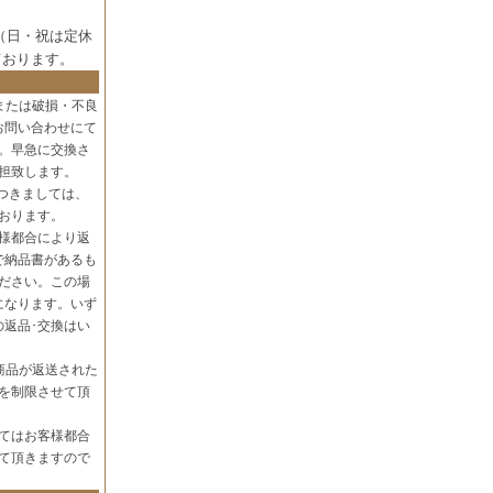
（日・祝は定休
ております。
または破損・不良
お問い合わせにて
。早急に交換さ
担致します。
つきましては、
おります。
様都合により返
で納品書があるも
ださい。この場
になります。いず
の返品･交換はい
商品が返送された
を制限させて頂
てはお客様都合
て頂きますので