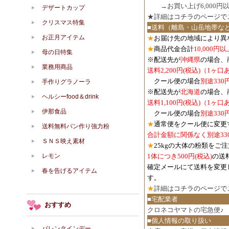
３．
→お買い上げ6,000
デザートカップ
★詳細は
コチラのページで
クリスマス特集
■送料（離島・山岳地帯な
お正月アイテム
★
お届け先の地域により異
★
商品代金合計
10,000
母の日特集
※配送先が
沖縄県
の場合、
業務用商品
送料2,200円(税込)（1ヶ
クール便の場合
別途330
手作りグラノーラ
※配送先が
北海道
の場合、
ヘルシーfood＆drink
送料1,100円
(税込)
（1ヶ口
伊那食品
クール便の場合
別途330
★
通常便をクール便に変更
送料無料パン作り強力粉
合計金額に関係なく別途33
ＳＮＳ映え素材
★
25kgの大体の粉類をご
レモン
1体につき500円
(税込)
の送
確定メールにて送料を変更
春を告げるアイテム
す。
★
詳細は
コチラのページで
■宅配業者
おすすめ
クロネコヤマトの宅急便♪
■個人情報の取り扱い
バレンタインデー