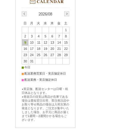
2026/08
日
月
火
水
木
金
土
1
2
3
4
5
6
7
8
9
10
11
12
13
14
15
16
17
18
19
20
21
22
23
24
25
26
27
28
29
30
31
■
今日
■
配送業務営業日・実店舗定休日
■
配送業務・実店舗定休日
★実店舗、配送センターは日曜・祝
日休みとなります。
★発送日の目安は商品が在庫である
場合は最短翌日出荷、受注発注品や
お取り寄せ商品の場合は入荷次第の
発送となります。ご注文が集中いた
しました場合、お手元に商品が届く
まで1週間～2週間かかる場合もご
ざいます。