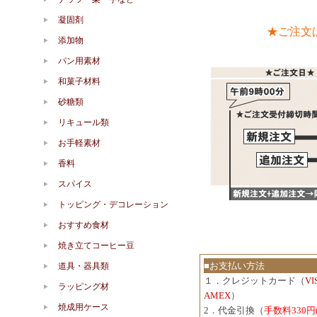
凝固剤
★ご注文
添加物
パン用素材
和菓子材料
砂糖類
リキュール類
お手軽素材
香料
スパイス
トッピング・デコレーション
おすすめ食材
焼き立てコーヒー豆
■お支払い方法
道具・器具類
１．クレジットカード（
V
ラッピング材
AMEX
）
焼成用ケース
2．代金引換（
手数料330円