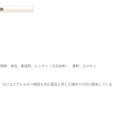
、鶏卵、食塩、膨張剤、レシチン（大豆由来）、香料、カロチン
、かになどアレルギー物質を含む製品と同じ工場内で小分け製造していま