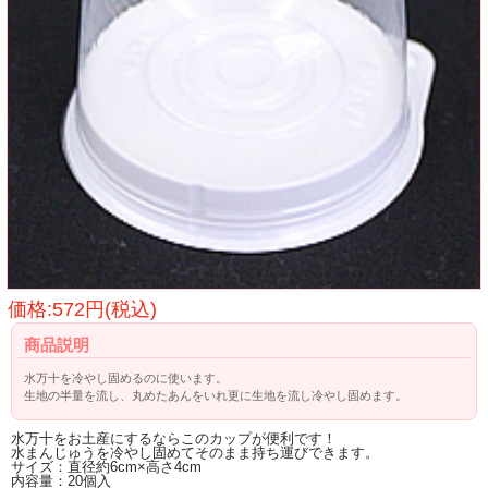
価格:572円(税込)
商品説明
水万十を冷やし固めるのに使います。
生地の半量を流し、丸めたあんをいれ更に生地を流し冷やし固めます。
水万十をお土産にするならこのカップが便利です！
水まんじゅうを冷やし固めてそのまま持ち運びできます。
サイズ：直径約6cm×高さ4cm
内容量：20個入