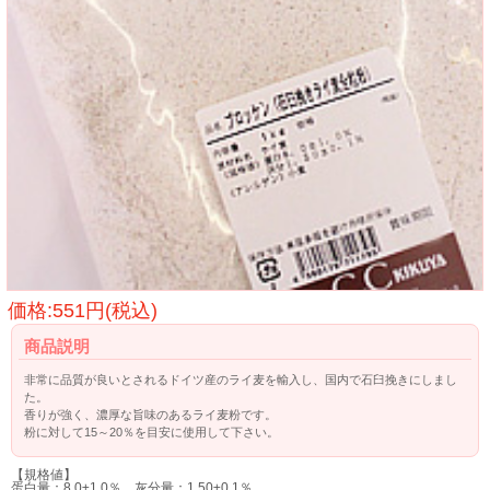
価格:551円(税込)
商品説明
非常に品質が良いとされるドイツ産のライ麦を輸入し、国内で石臼挽きにしまし
た。
香りが強く、濃厚な旨味のあるライ麦粉です。
粉に対して15～20％を目安に使用して下さい。
【規格値】
蛋白量：8.0±1.0％ 灰分量：1.50±0.1％