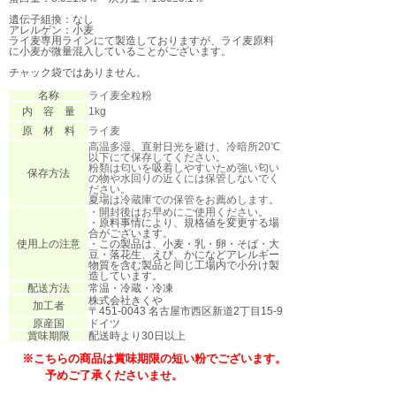
遺伝子組換：なし
アレルゲン：小麦
ライ麦専用ラインにて製造しておりますが、ライ麦原料
に小麦が微量混入していることがございます。
チャック袋ではありません。
名称
ライ麦全粒粉
内 容 量
1kg
原 材 料
ライ麦
高温多湿、直射日光を避け、冷暗所20℃
以下にて保存してください。
粉類は匂いを吸着しやすいため強い匂い
保存方法
の物や水回りの近くには保管しないでく
ださい。
夏場は冷蔵庫での保管をお薦めします。
・開封後はお早めにご使用ください。
・原料事情により、規格値を変更する場
合がございます。
使用上の注意
・この製品は、小麦・乳・卵・そば・大
豆・落花生、えび、かになどアレルギー
物質を含む製品と同じ工場内で小分け製
造しています。
配送方法
常温・冷蔵・冷凍
株式会社きくや
加工者
〒451-0043 名古屋市西区新道2丁目15-9
原産国
ドイツ
賞味期限
配送時より30日以上
※こちらの商品は賞味期限の短い粉でございます。
予めご了承くださいませ。